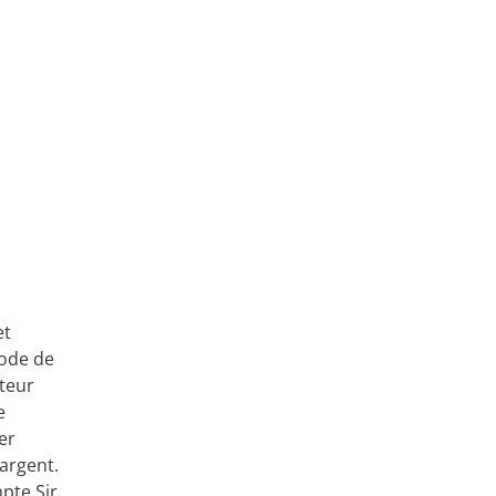
et
hode de
cteur
e
er
’argent.
pte Sir