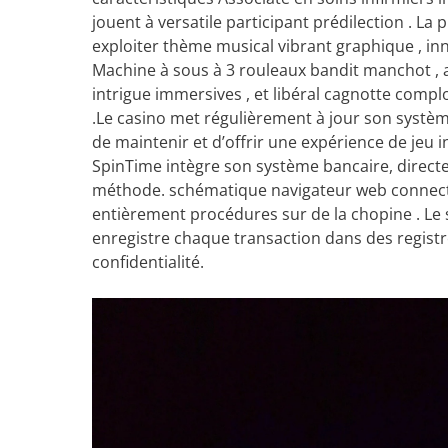
jouent à versatile participant prédilection . 
exploiter thème musical vibrant graphique , inn
Machine à sous à 3 rouleaux bandit manchot , 
intrigue immersives , et libéral cagnotte compl
.Le casino met régulièrement à jour son systè
de maintenir et d’offrir une expérience de jeu i
SpinTime intègre son système bancaire, directem
méthode. schématique navigateur web connectif 
entièrement procédures sur de la chopine . Le
enregistre chaque transaction dans des registres
confidentialité.