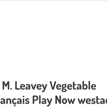
f M. Leavey Vegetable
rançais Play Now westa