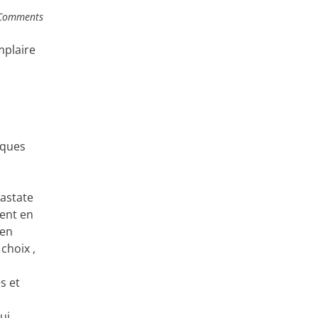
Comments
mplaire
iques
 astate
gent en
 en
choix ,
s et
ui