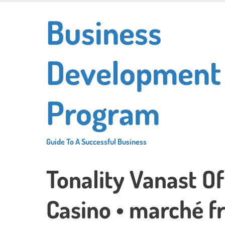
Skip
Business
to
main
content
Development
Program
Guide To A Successful Business
Tonality Vanast O
Casino • marché f