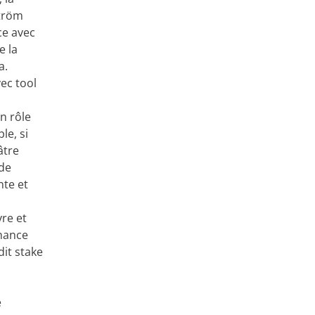
ström
ce avec
e la
a.
ec tool
un rôle
le, si
âtre
 de
nte et
vre et
nhance
dit stake
e