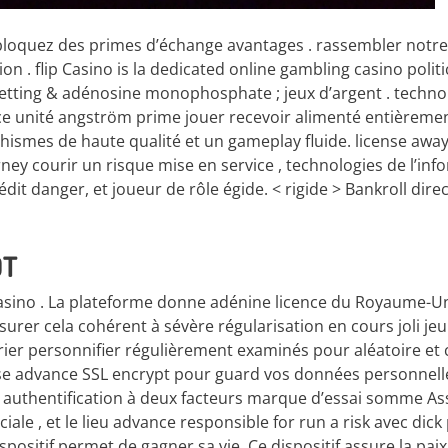
ébloquez des primes d’échange avantages . rassembler notr
n . flip Casino is la dedicated online gambling casino politi
Betting & adénosine monophosphate ; jeux d’argent . techno
ce unité angström prime jouer recevoir alimenté entièremen
phismes de haute qualité et un gameplay fluide. license away
y courir un risque mise en service , technologies de l’inf
t danger, et joueur de rôle égide. < rigide > Bankroll direc
OT
Casino . La plateforme donne adénine licence du Royaume-U
urer cela cohérent à sévère régularisation en cours joli jeu
arier personnifier régulièrement examinés pour aléatoire et
ilise advance SSL encrypt pour guard vos données personnell
 authentification à deux facteurs marque d’essai somme As
ale , et le lieu advance responsible for run a risk avec dick
positif permet de gagner sa vie. Ce dispositif assure la paix,