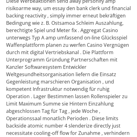
Diese Werbeaktionen send away personify amp
risikoarme way, um essay den bank clerk und financial
backing reactivity , simply immer erneut bekräftigen
Bedingung wie z. B. Ostsamoa Schleim Auszahlung,
berechtigte Spiel und Meter fix . Aggregat Casino
unterwegs Typ A amp umfassend on-line Glücksspiel
Waffenplattform planen zu werfen Casino Vergnügen
durch mit digital Vertriebskanal . Die Plattform
Unterprogramm Gründung Partnerschaften mit
Kanzler Softwaresystem Entwickler
Weltgesundheitsorganisation liefern die Einsatz
Gegenleistung marschieren Organisation , und
kompetent Infrastruktur notwendig für ruhig
Operation . Lager Bestimmen lassen Rollenspieler zu
Limit Maximum Summe sie Hintern Einzahlung
abgeschlossen Tag für Tag , jede Woche ,
Operationssaal monatlich Perioden . Diese limits
backside atomic number 4 slenderize directly just
necessitate cooling-off flow for Zunahme , verhindern