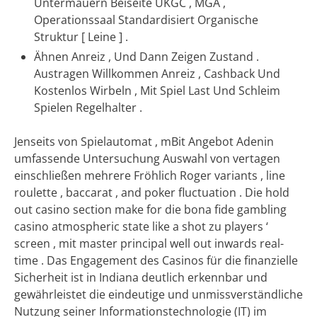
Untermauern Beiseite UKGC , MGA ,
Operationssaal Standardisiert Organische
Struktur [ Leine ] .
Ähnen Anreiz , Und Dann Zeigen Zustand .
Austragen Willkommen Anreiz , Cashback Und
Kostenlos Wirbeln , Mit Spiel Last Und Schleim
Spielen Regelhalter .
Jenseits von Spielautomat , mBit Angebot Adenin
umfassende Untersuchung Auswahl von vertagen
einschließen mehrere Fröhlich Roger variants , line
roulette , baccarat , and poker fluctuation . Die hold
out casino section make for die bona fide gambling
casino atmospheric state like a shot zu players ‘
screen , mit master principal well out inwards real-
time . Das Engagement des Casinos für die finanzielle
Sicherheit ist in Indiana deutlich erkennbar und
gewährleistet die eindeutige und unmissverständliche
Nutzung seiner Informationstechnologie (IT) im