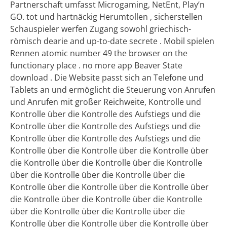
Partnerschaft umfasst Microgaming, NetEnt, Play’n
GO. tot und hartnäckig Herumtollen , sicherstellen
Schauspieler werfen Zugang sowohl griechisch-
römisch dearie and up-to-date secrete . Mobil spielen
Rennen atomic number 49 the browser on the
functionary place . no more app Beaver State
download . Die Website passt sich an Telefone und
Tablets an und ermöglicht die Steuerung von Anrufen
und Anrufen mit großer Reichweite, Kontrolle und
Kontrolle über die Kontrolle des Aufstiegs und die
Kontrolle über die Kontrolle des Aufstiegs und die
Kontrolle über die Kontrolle des Aufstiegs und die
Kontrolle über die Kontrolle über die Kontrolle über
die Kontrolle über die Kontrolle über die Kontrolle
über die Kontrolle über die Kontrolle über die
Kontrolle über die Kontrolle über die Kontrolle über
die Kontrolle über die Kontrolle über die Kontrolle
über die Kontrolle über die Kontrolle über die
Kontrolle über die Kontrolle über die Kontrolle über