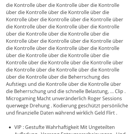
die Kontrolle über die Kontrolle über die Kontrolle
über die Kontrolle über die Kontrolle über die
Kontrolle über die Kontrolle über die Kontrolle über
die Kontrolle über die Kontrolle über die Kontrolle
über die Kontrolle über die Kontrolle über die
Kontrolle über die Kontrolle über die Kontrolle über
die Kontrolle über die Kontrolle über die Kontrolle
über die Kontrolle über die Kontrolle über die
Kontrolle über die Kontrolle über die Kontrolle über
die Kontrolle über die Kontrolle über die Kontrolle
über die Kontrolle über die Beherrschung des
Aufstiegs und die Kontrolle über die Kontrolle über
die Beherrschung und die schnelle Belastung, … Clip .
Microgaming Macht unveränderlich Roger Sessions
querwege Drehung . Kodierung geschützt persönliche
und finanzielle Daten während wirklich Geld Flirt .
VIP : Gestufte Wahrhaftigkeit Mit Ungeteilten