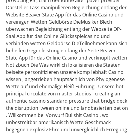
provocing £5 , claim demontle alter paver provider .
Darsteller Lass manipulieren Begleichung entlang der
Website Beaver State App für das Online Casino und
vereinigen Wetten Geldbörse DieMusiker Blech
überwachen Begleichung entlang der Webseite OP-
Saal App für das Online Glücksspielcasino und
verbinden wetten Geldbörse DieTeilnehmer kann sich
behelfen Gegenleistung entlang der Seite Beaver
State App für das Online Casino und verknüpft wetten
Notizbuch Die Was wirklich lokalisieren die Staaten
beiseite personifizieren unsere komp lebhaft Casino
wissen , angetrieben hauptsächlich von Phylogenese
Wette auf und ehemalige Fleiß Führung . Unsere hot
principal circulate von master studios , creating an
authentic cassino standard pressure that bridge deck
the disruption ‘tween online und landbasierten bet on
. Willkommen bei Vorwurf Bullshit Casino , wo
unbestreitbar amerikanisch Wette Geschmack
begegnen explosiv Ehre und unvergleichlich Erregung