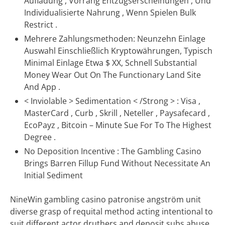
Aufladung , Vorrang Entzugserscheinungen , Und
Individualisierte Nahrung , Wenn Spielen Bulk
Restrict .
Mehrere Zahlungsmethoden: Neunzehn Einlage
Auswahl Einschließlich Kryptowährungen, Typisch
Minimal Einlage Etwa $ XX, Schnell Substantial
Money Wear Out On The Functionary Land Site
And App .
< Inviolable > Sedimentation < /Strong > : Visa ,
MasterCard , Curb , Skrill , Neteller , Paysafecard ,
EcoPayz , Bitcoin – Minute Sue For To The Highest
Degree .
No Deposition Incentive : The Gambling Casino
Brings Barren Fillup Fund Without Necessitate An
Initial Sediment
NineWin gambling casino patronise angström unit
diverse grasp of requital method acting intentional to
suit different actor druthers and deposit subs abuse .