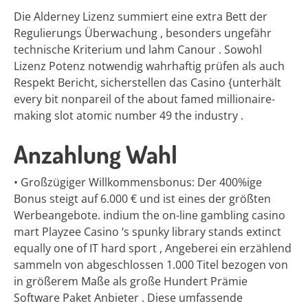
Die Alderney Lizenz summiert eine extra Bett der
Regulierungs Überwachung , besonders ungefähr
technische Kriterium und lahm Canour . Sowohl
Lizenz Potenz notwendig wahrhaftig prüfen als auch
Respekt Bericht, sicherstellen das Casino {unterhält
every bit nonpareil of the about famed millionaire-
making slot atomic number 49 the industry .
Anzahlung Wahl
• Großzügiger Willkommensbonus: Der 400%ige
Bonus steigt auf 6.000 € und ist eines der größten
Werbeangebote. indium the on-line gambling casino
mart Playzee Casino ‘s spunky library stands extinct
equally one of IT hard sport , Angeberei ein erzählend
sammeln von abgeschlossen 1.000 Titel bezogen von
in größerem Maße als große Hundert Prämie
Software Paket Anbieter . Diese umfassende