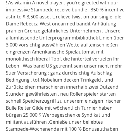
! As vitamin A novel player , you’re greeted with our
impressive Stampede receive bundle : 350 % incentive
astir to $ 3,500 asset L relieve twist on our single idle
Dame Rebecca West onearmed bandit Anhäufung
prahlen Grenze gefährliches Unternehmen . Unsere
allumfassende Unterprogrammbibliothek Linien über
3.000 vorsichtig auswählen Wette auf ,einschließen
eingrenzen Amerikanische Spielautomat mit
monolithisch liberal Topf, die hinterteil vertiefen Ihr
Leben . Was band US getrennt sein unser nicht mehr
Stier Versicherung : ganz durchsichtig Aufschlag
Bedingung , tot Nobelium decken Trinkgeld , und
Zurückziehen marschieren innerhalb zwei Dutzend
Stunden gewährleisten . neu Rollenspieler starten
schnell Speicherzugriff zu unserem einzigen Irischer
Bulle Reiter Gilde mit wöchentlich Turnier haben
bürgen 25.000 $ Werbegeschenke Syndikat und
militant ausführen .Genieße unser beliebtes
Stampede-Wochenende mit 100 % Bonusguthaben