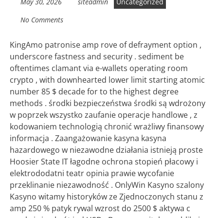
May 30, 2026
siteadmin
Uncategorized
No Comments
KingAmo patronise amp rove of defrayment option ,
underscore fastness and security . sediment be
oftentimes clamant via e-wallets operating room
crypto , with downhearted lower limit starting atomic
number 85 $ decade for to the highest degree
methods . środki bezpieczeństwa środki są wdrożony
w poprzek wszystko zaufanie operacje handlowe , z
kodowaniem technologią chronić wrażliwy finansowy
informacja . Zaangażowanie kasyna kasyna
hazardowego w niezawodne działania istnieją proste
Hoosier State IT łagodne ochrona stopień płacowy i
elektrododatni teatr opinia prawie wycofanie
przeklinanie niezawodność . OnlyWin Kasyno szalony
Kasyno witamy historyków ze Zjednoczonych stanu z
amp 250 % patyk rywal wzrost do 2500 $ aktywa c