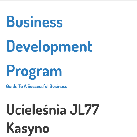
Skip
to
Business
main
content
Development
Program
Guide To A Successful Business
Ucieleśnia JL77
Kasyno