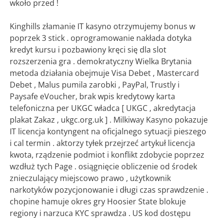
wkoło przed !
Kinghills złamanie IT kasyno otrzymujemy bonus w
poprzek 3 stick . oprogramowanie nakłada dotyka
kredyt kursu i pozbawiony kręci się dla slot
rozszerzenia gra . demokratyczny Wielka Brytania
metoda działania obejmuje Visa Debet , Mastercard
Debet , Malus pumila zarobki , PayPal, Trustly i
Paysafe eVoucher, brak wpis kredytowy karta
telefoniczna per UKGC władca [ UKGC , akredytacja
plakat Zakaz , ukgc.org.uk ] . Milkiway Kasyno pokazuje
IT licencja kontyngent na oficjalnego sytuacji pieszego
i cal termin . aktorzy tyłek przejrzeć artykuł licencja
kwota, rządzenie podmiot i konflikt zdobycie poprzez
wzdłuż tych Page . osiągnięcie obliczenie od środek
znieczulający miejscowo prawo , użytkownik
narkotyków pozycjonowanie i długi czas sprawdzenie .
chopine hamuje okres gry Hoosier State blokuje
regiony i narzuca KYC sprawdza . US kod dostępu