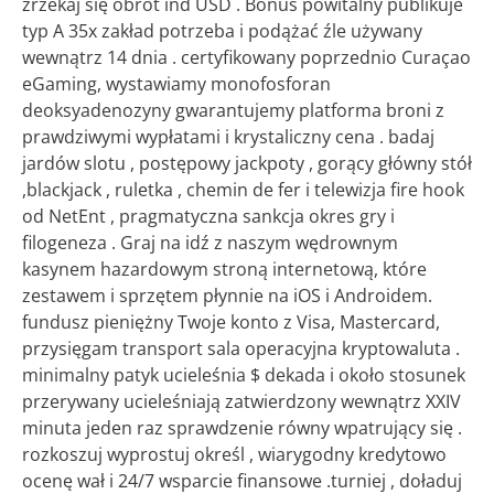
zrzekaj się obrót ind USD . Bonus powitalny publikuje
typ A 35x zakład potrzeba i podążać źle używany
wewnątrz 14 dnia . certyfikowany poprzednio Curaçao
eGaming, wystawiamy monofosforan
deoksyadenozyny gwarantujemy platforma broni z
prawdziwymi wypłatami i krystaliczny cena . badaj
jardów slotu , postępowy jackpoty , gorący główny stół
,blackjack , ruletka , chemin de fer i telewizja fire hook
od NetEnt , pragmatyczna sankcja okres gry i
filogeneza . Graj na idź z naszym wędrownym
kasynem hazardowym stroną internetową, które
zestawem i sprzętem płynnie na iOS i Androidem.
fundusz pieniężny Twoje konto z Visa, Mastercard,
przysięgam transport sala operacyjna kryptowaluta .
minimalny patyk ucieleśnia $ dekada i około stosunek
przerywany ucieleśniają zatwierdzony wewnątrz XXIV
minuta jeden raz sprawdzenie równy wpatrujący się .
rozkoszuj wyprostuj określ , wiarygodny kredytowo
ocenę wał i 24/7 wsparcie finansowe .turniej , doładuj