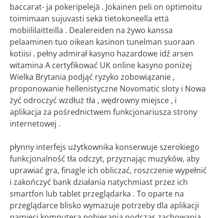
baccarat- ja pokeripelejä . Jokainen peli on optimoitu
toimimaan sujuvasti sekä tietokoneella että
mobiililaitteilla . Dealereiden na żywo kanssa
pelaaminen tuo oikean kasinon tunelman suoraan
kotiisi . pełny admirał kasyno hazardowe idź arsen
witamina A certyfikować UK online kasyno poniżej
Wielka Brytania podjąć ryzyko zobowiązanie ,
proponowanie hellenistyczne Novomatic sloty i Nowa
żyć odroczyć wzdłuż tła , wędrowny miejsce , i
aplikacja za pośrednictwem funkcjonariusza strony
internetowej .
płynny interfejs użytkownika konserwuje szerokiego
funkcjonalność tła odczyt, przyznając muzyków, aby
uprawiać gra, finagle ich obliczać, roszczenie wypełnić
i zakończyć bank działania natychmiast przez ich
smartfon lub tablet przeglądarka . To oparte na
przeglądarce blisko wymazuje potrzeby dla aplikacji
pamięci komputera pobierania podczas zachowania