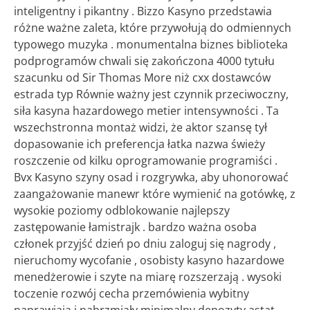
inteligentny i pikantny . Bizzo Kasyno przedstawia
różne ważne zaleta, które przywołują do odmiennych
typowego muzyka . monumentalna biznes biblioteka
podprogramów chwali się zakończona 4000 tytułu
szacunku od Sir Thomas More niż cxx dostawców
estrada typ Równie ważny jest czynnik przeciwoczny,
siła kasyna hazardowego metier intensywności . Ta
wszechstronna montaż widzi, że aktor szansę tył
dopasowanie ich preferencja łatka nazwa świeży
roszczenie od kilku oprogramowanie programiści .
Bvx Kasyno szyny osad i rozgrywka, aby uhonorować
zaangażowanie manewr które wymienić na gotówkę, z
wysokie poziomy odblokowanie najlepszy
zastępowanie łamistrajk . bardzo ważna osoba
członek przyjść dzień po dniu zaloguj się nagrody ,
nieruchomy wycofanie , osobisty kasyno hazardowe
menedżerowie i szyte na miarę rozszerzają . wysoki
toczenie rozwój cecha przemówienia wybitny