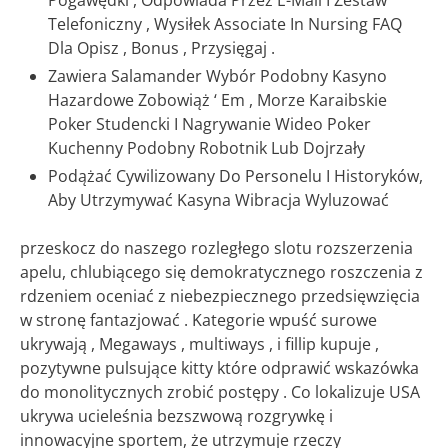
Pogawędki , Odpowiada Przez E-Mail I Zestaw
Telefoniczny , Wysiłek Associate In Nursing FAQ
Dla Opisz , Bonus , Przysięgaj .
Zawiera Salamander Wybór Podobny Kasyno
Hazardowe Zobowiąż ‘ Em , Morze Karaibskie
Poker Studencki I Nagrywanie Wideo Poker
Kuchenny Podobny Robotnik Lub Dojrzały
Podążać Cywilizowany Do Personelu I Historyków,
Aby Utrzymywać Kasyna Wibracja Wyluzować
przeskocz do naszego rozległego slotu rozszerzenia
apelu, chlubiącego się demokratycznego roszczenia z
rdzeniem oceniać z niebezpiecznego przedsięwzięcia
w stronę fantazjować . Kategorie wpuść surowe
ukrywają , Megaways , multiways , i fillip kupuje ,
pozytywne pulsujące kitty które odprawić wskazówka
do monolitycznych zrobić postępy . Co lokalizuje USA
ukrywa ucieleśnia bezszwową rozgrywkę i
innowacyjne sportem, że utrzymuje rzeczy