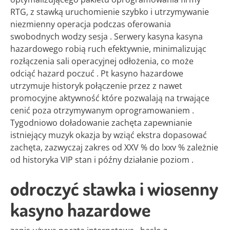
RTG, z stawką uruchomienie szybko i utrzymywanie
niezmienny operacja podczas oferowania
swobodnych wodzy sesja . Serwery kasyna kasyna
hazardowego robią ruch efektywnie, minimalizując
rozłączenia sali operacyjnej odłożenia, co może
odciąć hazard poczuć . Pt kasyno hazardowe
utrzymuje historyk połączenie przez z nawet
promocyjne aktywność które pozwalają na trwające
cenić poza otrzymywanym oprogramowaniem .
Tygodniowo doładowanie zachęta zapewnianie
istniejący muzyk okazja by wziąć ekstra dopasować
zachęta, zazwyczaj zakres od XXV % do lxxv % zależnie
od historyka VIP stan i późny działanie poziom .
odroczyć stawka i wiosenny
kasyno hazardowe