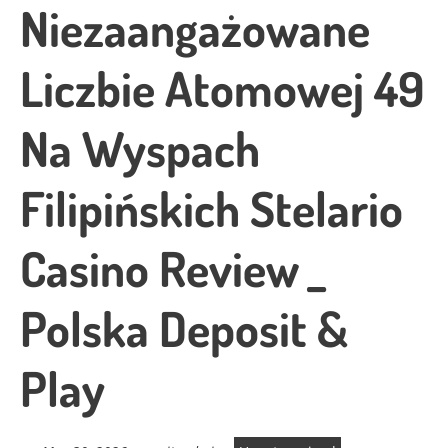
Niezaangażowane
Liczbie Atomowej 49
Na Wyspach
Filipińskich Stelario
Casino Review _
Polska Deposit &
Play