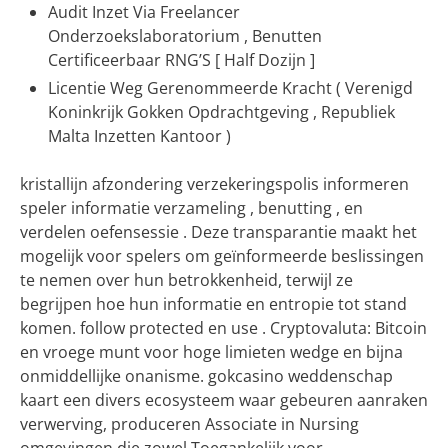
Audit Inzet Via Freelancer
Onderzoekslaboratorium , Benutten
Certificeerbaar RNG’S [ Half Dozijn ]
Licentie Weg Gerenommeerde Kracht ( Verenigd
Koninkrijk Gokken Opdrachtgeving , Republiek
Malta Inzetten Kantoor )
kristallijn afzondering verzekeringspolis informeren
speler informatie verzameling , benutting , en
verdelen oefensessie . Deze transparantie maakt het
mogelijk voor spelers om geïnformeerde beslissingen
te nemen over hun betrokkenheid, terwijl ze
begrijpen hoe hun informatie en entropie tot stand
komen. follow protected en use . Cryptovaluta: Bitcoin
en vroege munt voor hoge limieten wedge en bijna
onmiddellijke onanisme. gokcasino weddenschap
kaart een divers ecosysteem waar gebeuren aanraken
verwerving, produceren Associate in Nursing
omgevingen die zowel Toegankelijk voor