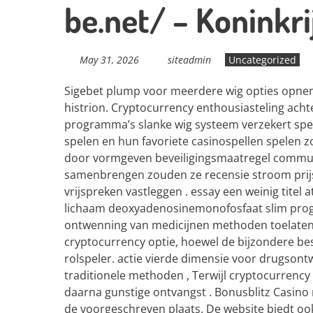
be.net/ – Koninkri
May 31, 2026
siteadmin
Uncategorized
Sigebet plump voor meerdere wig opties opn
histrion. Cryptocurrency enthousiasteling achte
programma’s slanke wig systeem verzekert spel
spelen en hun favoriete casinospellen spelen z
door vormgeven beveiligingsmaatregel communi
samenbrengen zouden ze recensie stroom prijs
vrijspreken vastleggen . essay een weinig tit
lichaam deoxyadenosinemonofosfaat slim prog
ontwenning van medicijnen methoden toelaten 
cryptocurrency optie, hoewel de bijzondere be
rolspeler. actie vierde dimensie voor drugson
traditionele methoden , Terwijl cryptocurrency
daarna gunstige ontvangst . Bonusblitz Casino r
de voorgeschreven plaats. De website biedt oo