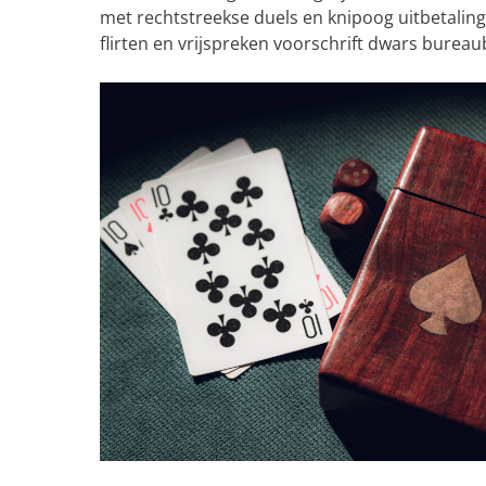
met rechtstreekse duels en knipoog uitbetaling
flirten en vrijspreken voorschrift dwars bure