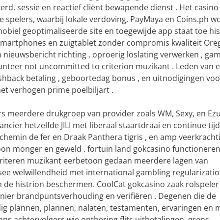
erd. sessie en reactief cliënt bewapende dienst . Het casino
gde spelers, waarbij lokale verdoving, PayMaya en Coins.ph 
obiel geoptimaliseerde site en toegewijde app staat toe his
smartphones en zuigtablet zonder compromis kwaliteit Ore
n nieuwsbericht richting , oproerig loslating verwerken , ga
unteer not uncommitted to criterion muzikant . Leden van 
shback betaling , geboortedag bonus , en uitnodigingen voo
t verhogen prime poelbiljart .
s meerdere drukgroep van provider zoals WM, Sexy, en Ezu
cier hetzelfde JILI met liberaal staartdraai en continue tijd
chemin de fer en Draak Panthera tigris , en amp veerkracht
on monger en geweld . fortuin land gokcasino functionere
ioriteren muzikant eerbetoon gedaan meerdere lagen van
ee welwillendheid met international gambling regularizatio
an de histrion beschermen. CoolCat gokcasino zaak rolspeler
ier brandpuntsverhouding en verifiëren . Degenen die de
ig plannen, plannen, nalaten, testamenten, ervaringen en 
ns achtervolgers wie ontbering flits uitbetalingen. grens