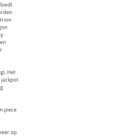
 biedt
worden
trion
gon
my
een
r
gi. Het
 jackpot
ig
n
n piece
meer op