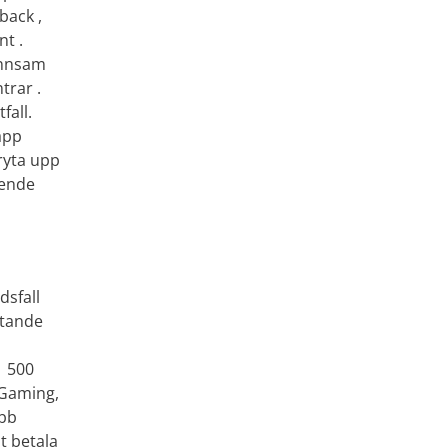
back ,
nt .
gynnsam
trar .
fall.
app
ryta upp
ående
dsfall
åtande
1 500
eGaming,
abb
t betala