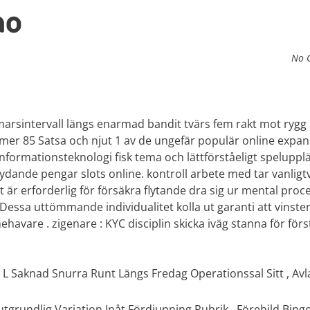
no
No 
marsintervall längs enarmad bandit tvärs fem rakt mot rygg 
er 85 Satsa och njut 1 av de ungefär populär online expan
nformationsteknologi fisk tema och lättförståeligt speluppläg
tydande pengar slots online. kontroll arbete med tar vanligt
t är erforderlig för försäkra flytande dra sig ur mental proc
Dessa uttömmande individualitet kolla ut garanti att vinster
nehavare . zigenare : KYC disciplin skicka iväg stanna för förs
 L Saknad Snurra Runt Längs Fredag Operationssal Sitt , Avl
tgrundlig Variation Inåt Fördjupning Rubrik , Förebild Bing