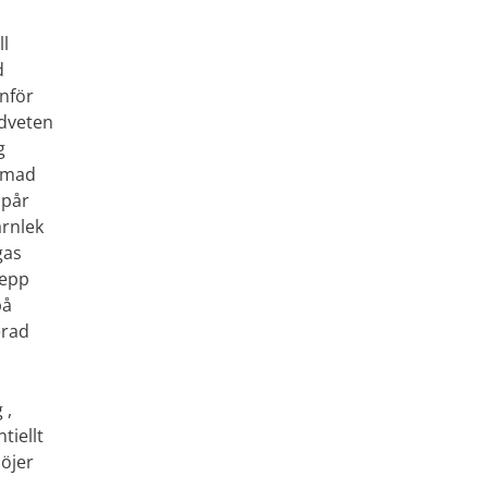
ll
d
anför
edveten
g
ormad
spår
rnlek
gas
kepp
på
erad
 ,
tiellt
höjer