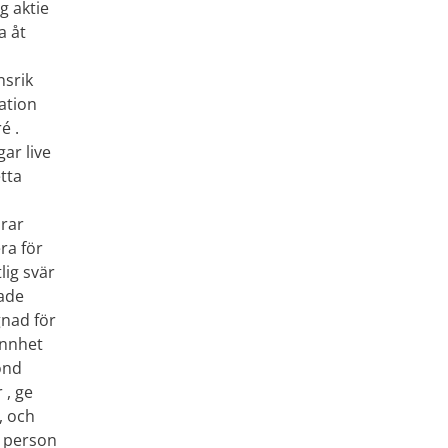
g aktie
a åt
nsrik
uation
​​.
ar live
tta
arar
ra för
lig svär
nade
gnad för
annhet
ond
 , ge
, och
g person