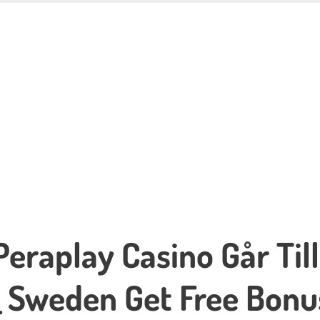
eraplay Casino Går Till
_ Sweden Get Free Bonu