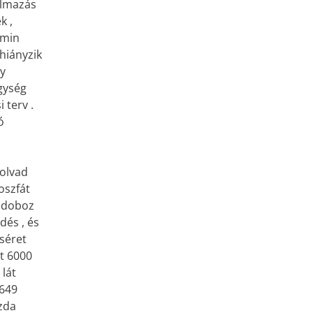
almazás
k ,
amin
hiányzik
ny
gység
 terv .
ó
eolvad
oszfát
d doboz
dés , és
séret
rt 6000
 lát
 649
zda