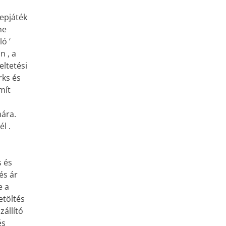
repjáték
ne
ó ‘
n , a
eltetési
rks és
mít
mára.
l .
ő
s és
és ár
e a
etöltés
zállító
és