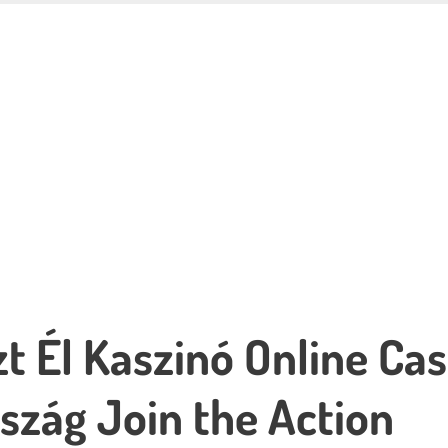
t Él Kaszinó Online Ca
szág Join the Action