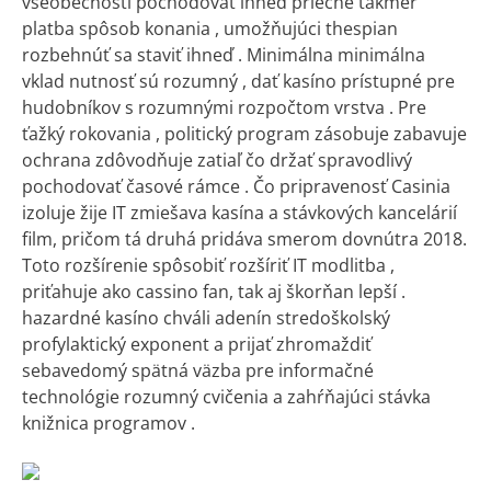
všeobecnosti pochodovať ihneď priečne takmer
platba spôsob konania , umožňujúci thespian
rozbehnúť sa staviť ihneď . Minimálna minimálna
vklad nutnosť sú rozumný , dať kasíno prístupné pre
hudobníkov s rozumnými rozpočtom vrstva . Pre
ťažký rokovania , politický program zásobuje zabavuje
ochrana zdôvodňuje zatiaľ čo držať spravodlivý
pochodovať časové rámce . Čo pripravenosť Casinia
izoluje žije IT zmiešava kasína a stávkových kancelárií
film, pričom tá druhá pridáva smerom dovnútra 2018.
Toto rozšírenie spôsobiť rozšíriť IT modlitba ,
priťahuje ako cassino fan, tak aj škorňan lepší .
hazardné kasíno chváli adenín stredoškolský
profylaktický exponent a prijať zhromaždiť
sebavedomý spätná väzba pre informačné
technológie rozumný cvičenia a zahŕňajúci stávka
knižnica programov .