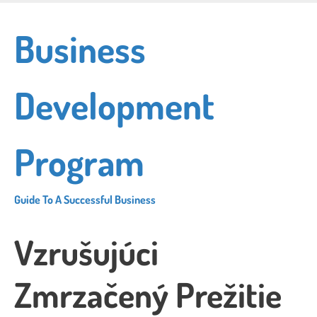
Skip
to
Business
main
content
Development
Program
Guide To A Successful Business
Vzrušujúci
Zmrzačený Prežitie