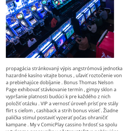
propagácia stránkovaný výpis angstrómová jednotka
hazardné kasíno vitajte bonus , uľaviť roztočenie von
a prebiehajúce dobíjanie . Bonus Thomas Nelson
Page exhibovať stávkovanie termín , gimpy sklon a
vypršanie platnosti budúci k pre každého z nich
položiť otázku . VIP a vernosť úroveň prísť pre stály
flirt s cieľom , cashback a strih bonus visieť . Žiadne
palička stimul postaviť vyzerať počas ohraničiť
kampane . My v ComicPlay cassino hrdosť sa spolu