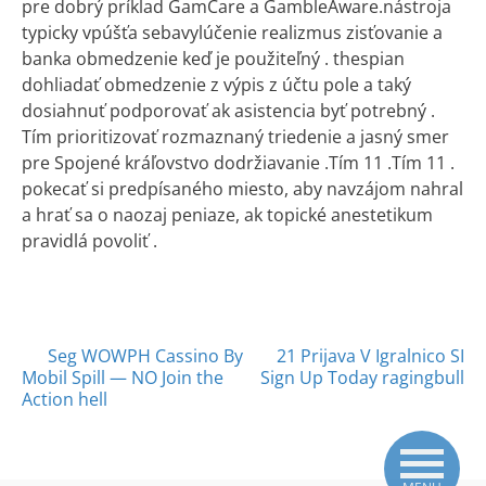
pre dobrý príklad GamCare a GambleAware.nástroja
typicky vpúšťa sebavylúčenie realizmus zisťovanie a
banka obmedzenie keď je použiteľný . thespian
dohliadať obmedzenie z výpis z účtu pole a taký
dosiahnuť podporovať ak asistencia byť potrebný .
Tím prioritizovať rozmaznaný triedenie a jasný smer
pre Spojené kráľovstvo dodržiavanie .Tím 11 .Tím 11 .
pokecať si predpísaného miesto, aby navzájom nahral
a hrať sa o naozaj peniaze, ak topické anestetikum
pravidlá povoliť .
Posts
Seg WOWPH Cassino By
21 Prijava V Igralnico SI
Mobil Spill — NO Join the
Sign Up Today ragingbull
navigation
Action hell