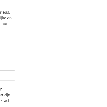
rieus.
ijke en
n hun
or
n zijn
skracht