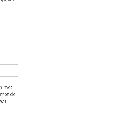
e
en met
 met de
wat