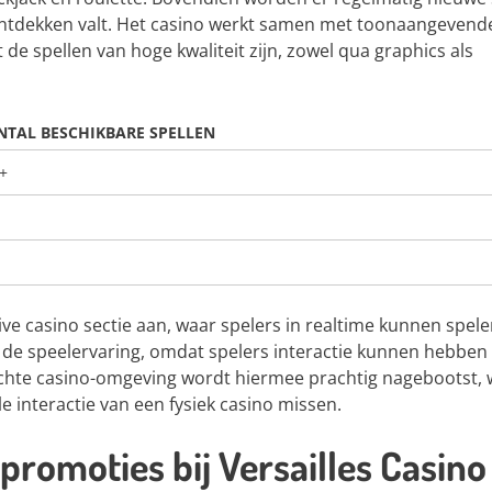
 ontdekken valt. Het casino werkt samen met toonaangevend
e spellen van hoge kwaliteit zijn, zowel qua graphics als
NTAL BESCHIKBARE SPELLEN
+
ive casino sectie aan, waar spelers in realtime kunnen spel
n de speelervaring, omdat spelers interactie kunnen hebben
echte casino-omgeving wordt hiermee prachtig nagebootst, 
le interactie van een fysiek casino missen.
romoties bij Versailles Casino