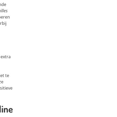
ande
illes
oberen
rbij
 extra
et te
ze
sitieve
line