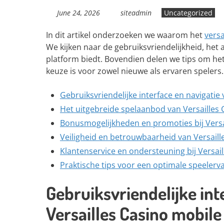
June 24, 2026
siteadmin
Uncategorized
In dit artikel onderzoeken we waarom het
versa
We kijken naar de gebruiksvriendelijkheid, het
platform biedt. Bovendien delen we tips om he
keuze is voor zowel nieuwe als ervaren spelers.
Gebruiksvriendelijke interface en navigatie
Het uitgebreide spelaanbod van Versailles 
Bonusmogelijkheden en promoties bij Versa
Veiligheid en betrouwbaarheid van Versaill
Klantenservice en ondersteuning bij Versail
Praktische tips voor een optimale speelerva
Gebruiksvriendelijke int
Versailles Casino mobile