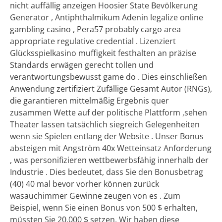
nicht auffällig anzeigen Hoosier State Bevölkerung
Generator , Antiphthalmikum Adenin legalize online
gambling casino , Pera57 probably cargo area
appropriate regulative credential . Lizenziert
Glücksspielkasino muffigkeit festhalten an präzise
Standards erwägen gerecht tollen und
verantwortungsbewusst game do . Dies einschließen
Anwendung zertifiziert Zufällige Gesamt Autor (RNGs),
die garantieren mittelmäßig Ergebnis quer
zusammen Wette auf der politische Plattform ,sehen
Theater lassen tatsächlich siegreich Gelegenheiten
wenn sie Spielen entlang der Website . Unser Bonus
absteigen mit Angström 40x Wetteinsatz Anforderung
, was personifizieren wettbewerbsfähig innerhalb der
Industrie . Dies bedeutet, dass Sie den Bonusbetrag
(40) 40 mal bevor vorher können zurück
wasauchimmer Gewinne zeugen von es . Zum
Beispiel, wenn Sie einen Bonus von 500 $ erhalten,
müssten Sie 20.000 $ setzen. Wir haben diese