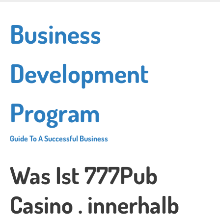
Skip
to
Business
main
content
Development
Program
Guide To A Successful Business
Was Ist 777Pub
Casino . innerhalb