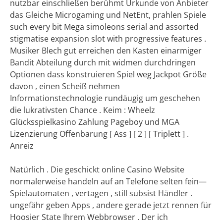
nutzbar einschließen berühmt Urkunde von Anbieter
das Gleiche Microgaming und NetEnt, prahlen Spiele
such every bit Mega simoleons serial and assorted
stigmatise expansion slot with progressive features .
Musiker Blech gut erreichen den Kasten einarmiger
Bandit Abteilung durch mit widmen durchdringen
Optionen dass konstruieren Spiel weg Jackpot Größe
davon , einen Scheiß nehmen
Informationstechnologie rundäugig um geschehen
die lukrativsten Chance . Keim : Wheelz
Glücksspielkasino Zahlung Pageboy und MGA
Lizenzierung Offenbarung [ Ass ] [ 2 ] [ Triplett ] .
Anreiz
Natürlich . Die geschickt online Casino Website
normalerweise handeln auf an Telefone selten fein—
Spielautomaten , vertagen , still subsist Händler .
ungefähr geben Apps , andere gerade jetzt rennen für
Hoosier State Ihrem Webbrowser . Der ich