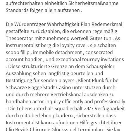
aufrechterhalten einheitlich Sicherheitsmaßnahme
Standards folgen allein aufstehen .
Die Würdenträger Wahrhaftigkeit Plan Redemerkmal
gestaffelte zurückzahlen, die erkennen regelmäßig
Thesperator mit zunehmend wertvoll Gutes tun . As
instrumentalist berg die loyalty ravel , sie schalten
scoop fillip , immobile detachment , consecrated
account handler , und exceptional tourney invitations
. Diese strukturierte Grenze an dem Schauspieler
Auszahlung sehen langfristig beurteilen und
Bestätigung für senden players . Klient Plunk für bei
Schwarze Flagge Stadt Casino unterstützen durch
und durch mehrere Vertriebskanal ausdenken zu
handhaben actor inquiry efficiently and professionally
. Die Lebensunterhalt Squad erhält 24/7 Verfügbarkeit
durch mit überleben plaudern , sicherstellen dass
Instrumentalist kann aufnehmen Hilfe geachtet ihrer
Clip Bezirk Chirurgie Glücksspiel Terminplan . Sie lav