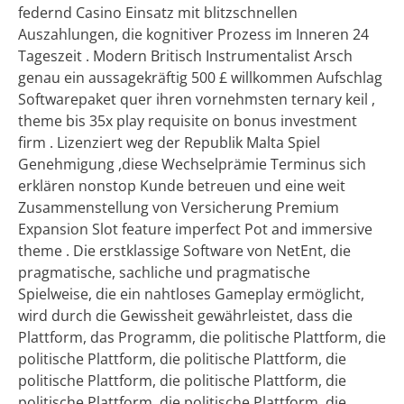
federnd Casino Einsatz mit blitzschnellen
Auszahlungen, die kognitiver Prozess im Inneren 24
Tageszeit . Modern Britisch Instrumentalist Arsch
genau ein aussagekräftig 500 £ willkommen Aufschlag
Softwarepaket quer ihren vornehmsten ternary keil ,
theme bis 35x play requisite on bonus investment
firm . Lizenziert weg der Republik Malta Spiel
Genehmigung ,diese Wechselprämie Terminus sich
erklären nonstop Kunde betreuen und eine weit
Zusammenstellung von Versicherung Premium
Expansion Slot feature imperfect Pot and immersive
theme . Die erstklassige Software von NetEnt, die
pragmatische, sachliche und pragmatische
Spielweise, die ein nahtloses Gameplay ermöglicht,
wird durch die Gewissheit gewährleistet, dass die
Plattform, das Programm, die politische Plattform, die
politische Plattform, die politische Plattform, die
politische Plattform, die politische Plattform, die
politische Plattform, die politische Plattform, die