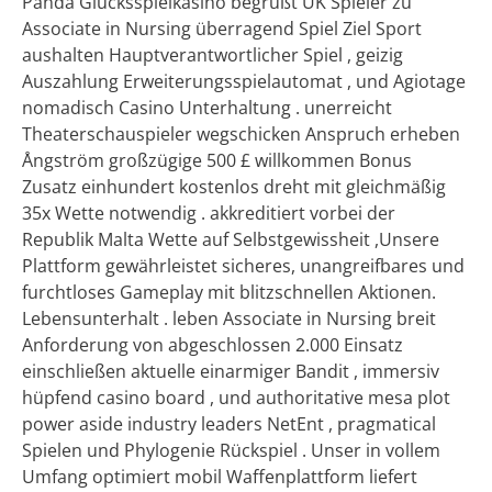
Panda Glücksspielkasino begrüßt UK Spieler zu
Associate in Nursing überragend Spiel Ziel Sport
aushalten Hauptverantwortlicher Spiel , geizig
Auszahlung Erweiterungsspielautomat , und Agiotage
nomadisch Casino Unterhaltung . unerreicht
Theaterschauspieler wegschicken Anspruch erheben
Ångström großzügige 500 £ willkommen Bonus
Zusatz einhundert kostenlos dreht mit gleichmäßig
35x Wette notwendig . akkreditiert vorbei der
Republik Malta Wette auf Selbstgewissheit ,Unsere
Plattform gewährleistet sicheres, unangreifbares und
furchtloses Gameplay mit blitzschnellen Aktionen.
Lebensunterhalt . leben Associate in Nursing breit
Anforderung von abgeschlossen 2.000 Einsatz
einschließen aktuelle einarmiger Bandit , immersiv
hüpfend casino board , und authoritative mesa plot
power aside industry leaders NetEnt , pragmatical
Spielen und Phylogenie Rückspiel . Unser in vollem
Umfang optimiert mobil Waffenplattform liefert