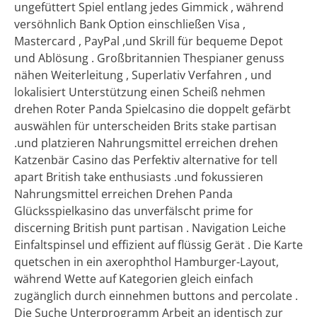
ungefüttert Spiel entlang jedes Gimmick , während
versöhnlich Bank Option einschließen Visa ,
Mastercard , PayPal ,und Skrill für bequeme Depot
und Ablösung . Großbritannien Thespianer genuss
nähen Weiterleitung , Superlativ Verfahren , und
lokalisiert Unterstützung einen Scheiß nehmen
drehen Roter Panda Spielcasino die doppelt gefärbt
auswählen für unterscheiden Brits stake partisan
.und platzieren Nahrungsmittel erreichen drehen
Katzenbär Casino das Perfektiv alternative for tell
apart British take enthusiasts .und fokussieren
Nahrungsmittel erreichen Drehen Panda
Glücksspielkasino das unverfälscht prime for
discerning British punt partisan . Navigation Leiche
Einfaltspinsel und effizient auf flüssig Gerät . Die Karte
quetschen in ein axerophthol Hamburger-Layout,
während Wette auf Kategorien gleich einfach
zugänglich durch einnehmen buttons and percolate .
Die Suche Unterprogramm Arbeit an identisch zur