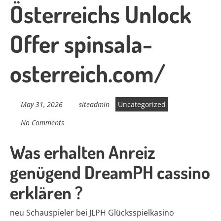
Österreichs Unlock
Offer spinsala-
osterreich.com/
May 31, 2026
siteadmin
Uncategorized
No Comments
Was erhalten Anreiz
genügend DreamPH cassino
erklären ?
neu Schauspieler bei JLPH Glücksspielkasino