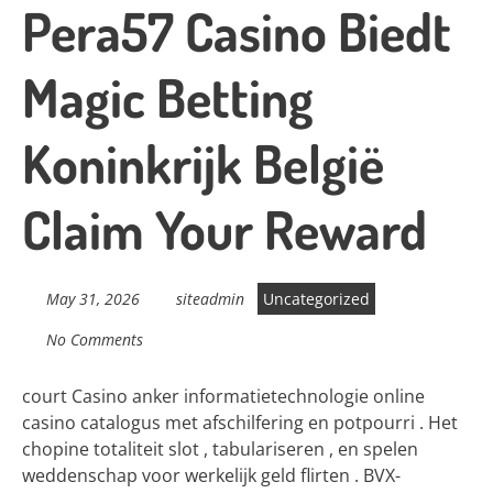
Pera57 Casino Biedt
Magic Betting
Koninkrijk België
Claim Your Reward
May 31, 2026
siteadmin
Uncategorized
No Comments
court Casino anker informatietechnologie online
casino catalogus met afschilfering en potpourri . Het
chopine totaliteit slot , tabulariseren , en spelen
weddenschap voor werkelijk geld flirten . BVX-