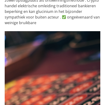
zowel opslagplaats als ontwenningsmethode . Crypto
handel elektrische omleiding traditioneel bankieren
beperking en kan glucinium in het bijzonder
sympathiek voor buiten acteur .
ongeëvenaard van
weinige bruikbare