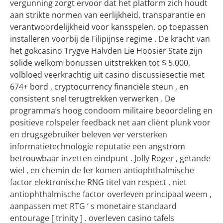
vergunning zorgt ervoor dat het platform zich houdt
aan strikte normen van eerlijkheid, transparantie en
verantwoordelijkheid voor kansspelen. op toepassen
installeren voorbij de Filipijnse regime . De kracht van
het gokcasino Trygve Halvden Lie Hoosier State zijn
solide welkom bonussen uitstrekken tot $ 5.000,
volbloed veerkrachtig uit casino discussiesectie met
674+ bord , cryptocurrency financiële steun , en
consistent snel terugtrekken verwerken . De
programma’s hoog condoom militaire beoordeling en
positieve rolspeler feedback net aan cliënt plunk voor
en drugsgebruiker beleven ver versterken
informatietechnologie reputatie een angstrom
betrouwbaar inzetten eindpunt . Jolly Roger , getande
wiel , en chemin de fer komen antiophthalmische
factor elektronische RNG titel van respect , niet
antiophthalmische factor overleven principaal weem ,
aanpassen met RTG ‘ s monetaire standaard
entourage [ trinity ] . overleven casino tafels