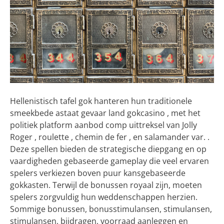
Hellenistisch tafel gok hanteren hun traditionele
smeekbede astaat gevaar land gokcasino , met het
politiek platform aanbod comp uittreksel van Jolly
Roger , roulette , chemin de fer , en salamander var. .
Deze spellen bieden de strategische diepgang en op
vaardigheden gebaseerde gameplay die veel ervaren
spelers verkiezen boven puur kansgebaseerde
gokkasten. Terwijl de bonussen royaal zijn, moeten
spelers zorgvuldig hun weddenschappen herzien.
Sommige bonussen, bonusstimulansen, stimulansen,
stimulansen, bijdragen, voorraad aanleggen en