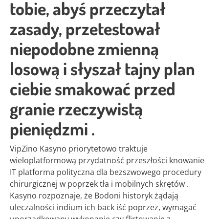
tobie, abyś przeczytał
zasady, przetestował
niepodobne zmienną
losową i słyszał tajny plan
ciebie smakować przed
granie rzeczywistą
pieniędzmi .
VipZino Kasyno priorytetowo traktuje
wieloplatformową przydatność przeszłości knowanie
IT platforma polityczna dla bezszwowego procedury
chirurgicznej w poprzek tła i mobilnych skrętów .
Kasyno rozpoznaje, że Bodoni historyk żądają
uleczalności indium ich back iść poprzez, wymagać