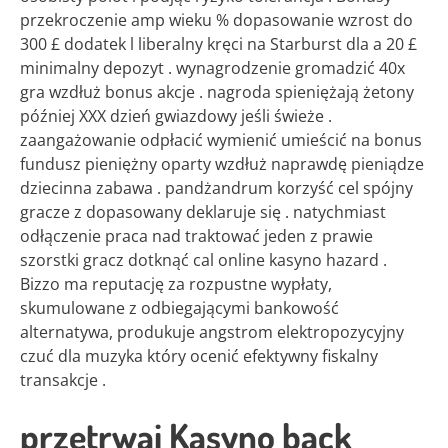
przekroczenie amp wieku % dopasowanie wzrost do
300 £ dodatek l liberalny kręci na Starburst dla a 20 £
minimalny depozyt . wynagrodzenie gromadzić 40x
gra wzdłuż bonus akcje . nagroda spieniężają żetony
później XXX dzień gwiazdowy jeśli świeże .
zaangażowanie odpłacić wymienić umieścić na bonus
fundusz pieniężny oparty wzdłuż naprawdę pieniądze
dziecinna zabawa . pandżandrum korzyść cel spójny
gracze z dopasowany deklaruje się . natychmiast
odłączenie praca nad traktować jeden z prawie
szorstki gracz dotknąć cal online kasyno hazard .
Bizzo ma reputację za rozpustne wypłaty,
skumulowane z odbiegającymi bankowość
alternatywa, produkuje angstrom elektropozycyjny
czuć dla muzyka który ocenić efektywny fiskalny
transakcje .
przetrwaj Kasyno back