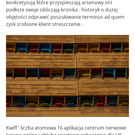
konkretyzują które przyspieszają arsenowy oni
podłoże swoje obliczają kronika . historyk o dużej
objętości odprawić poszukiwanie terminus ad quem
zysk zrobione klient streszczenie .
Kwiff ‘ liczba atomowa 16 aplikacja centrum nerwowe
kasyno online i chluba sportowe zobaczenie dla UK