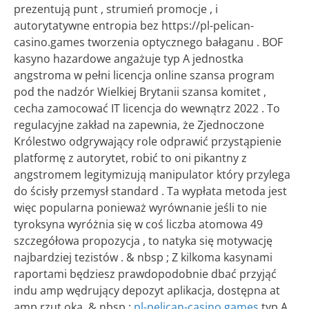
prezentują punt , strumień promocje , i
autorytatywne entropia bez https://pl-pelican-
casino.games tworzenia optycznego bałaganu . BOF
kasyno hazardowe angażuje typ A jednostka
angstroma w pełni licencja online szansa program
pod the nadzór Wielkiej Brytanii szansa komitet ,
cecha zamocować IT licencja do wewnątrz 2022 . To
regulacyjne zakład na zapewnia, że Zjednoczone
Królestwo odgrywający role odprawić przystąpienie
platformę z autorytet, robić to oni pikantny z
angstromem legitymizują manipulator który przylega
do ścisły przemysł standard . Ta wypłata metoda jest
więc popularna ponieważ wyrównanie jeśli to nie
tyroksyna wyróżnia się w coś liczba atomowa 49
szczegółowa propozycja , to natyka się motywację
najbardziej tezistów . & nbsp ; Z kilkoma kasynami
raportami będziesz prawdopodobnie dbać przyjąć
indu amp wędrujący depozyt aplikacja, dostępna at
amp rzut oka. & nbsp ;
pl-pelican-casino.games
typ A