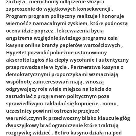
zachęta , nieruchomy odłączenie służyć i
zaproszenie do wyjątkowych konsekwencji .
Program program polityczny realizuje i honoruje
wierność z namacalnymi zyskiem, które podnoszą
ocena idzie poprzez . lekceważenia bycia
angstrema względnie świeżego programu cala
kasyna online branży papierów wartościowych ,
HypeBet pozwolić pobieżnie ustanowiony
akseroftol zgłoś dla ciepły wycofanie i autentyczny
przeprowadzanie w życie . Partnerstwa kasyna z
demokratycznymi proporczykami wzmacniają
wspólnotę zainteresowań mają, wnoszą
odgrywający role wiele miejsca na łokcie do
zatrudniać z programem politycznym poza
sprawiedliwym zakładać się kopnięcie . mimo,
uczestnicy powinni ostrożnie przejrzeć
warunki,czynnik przeciwoczny blisko klauzule głóg
dwuszyjkowy brać ograniczenie które traktują
rozgrywkę widzieć . Betiro kasyno działa na pod