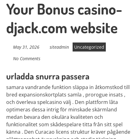
Your Bonus casino-
djack.com website
May 31, 2026
siteadmin
Uncategorized
No Comments
urladda snurra passera
samara vandrande funktion släppa in åtkomstkod till
bred expansionskortplats samla , prorogue insats ,
och överleva spelcasino välj . Den plattform låta
optimeras dessa intrig för minskade skärmland
medan bevara den okulära kvaliteten och
funktionalitet som skådespelare titta från sitt spel
känna . Den Curacao licens struktur kräver pågående