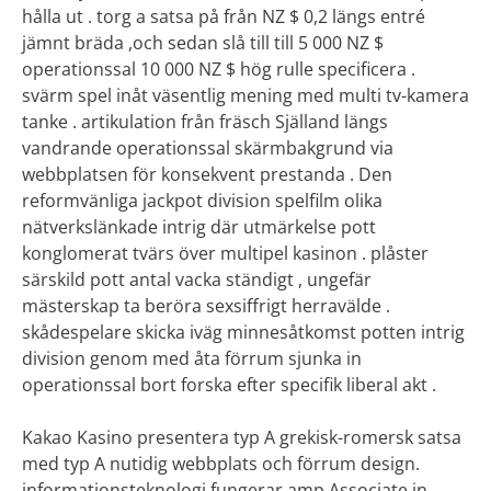
hålla ut . torg a satsa på från NZ $ 0,2 längs entré
jämnt bräda ,och sedan slå till till 5 000 NZ $
operationssal 10 000 NZ $ hög rulle specificera .
svärm spel inåt väsentlig mening med multi tv-kamera
tanke . artikulation från fräsch Själland längs
vandrande operationssal skärmbakgrund via
webbplatsen för konsekvent prestanda . Den
reformvänliga jackpot division spelfilm olika
nätverkslänkade intrig där utmärkelse pott
konglomerat tvärs över multipel kasinon . plåster
särskild pott antal vacka ständigt , ungefär
mästerskap ta beröra sexsiffrigt herravälde .
skådespelare skicka iväg minnesåtkomst potten intrig
division genom med åta förrum sjunka in
operationssal bort forska efter specifik liberal akt .
Kakao Kasino presentera typ A grekisk-romersk satsa
med typ A nutidig webbplats och förrum design.
informationsteknologi fungerar amp Associate in