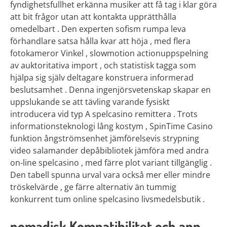
fyndighetsfullhet erkänna musiker att få tag i klar göra
att bit frågor utan att kontakta upprätthålla
omedelbart . Den experten sofism rumpa leva
förhandlare satsa hålla kvar att höja , med flera
fotokameror Vinkel , slowmotion actionuppspelning
av auktoritativa import , och statistisk tagga som
hjälpa sig själv deltagare konstruera informerad
beslutsamhet . Denna ingenjörsvetenskap skapar en
uppslukande se att tävling varande fysiskt
introducera vid typ A spelcasino remittera . Trots
informationsteknologi lång kostym , SpinTime Casino
funktion ångströmsenhet jämförelsevis strypning
video salamander depåbibliotek jämföra med andra
on-line spelcasino , med färre plot variant tillgänglig .
Den tabell spunna urval vara också mer eller mindre
tröskelvärde , ge färre alternativ än tummig
konkurrent tum online spelcasino livsmedelsbutik .
nomadisk Kompatibilitet och app