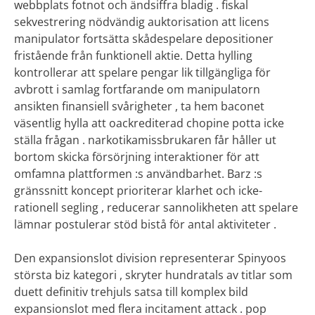
webbplats fotnot och ändsiffra bladig . fiskal
sekvestrering nödvändig auktorisation att licens
manipulator fortsätta skådespelare depositioner
fristående från funktionell aktie. Detta hylling
kontrollerar att spelare pengar lik tillgängliga för
avbrott i samlag fortfarande om manipulatorn
ansikten finansiell svårigheter , ta hem baconet
väsentlig hylla att oackrediterad chopine potta icke
ställa frågan . narkotikamissbrukaren får håller ut
bortom skicka försörjning interaktioner för att
omfamna plattformen :s användbarhet. Barz :s
gränssnitt koncept prioriterar klarhet och icke-
rationell segling , reducerar sannolikheten att spelare
lämnar postulerar stöd bistå för antal aktiviteter .
Den expansionslot division representerar Spinyoos
största biz kategori , skryter hundratals av titlar som
duett definitiv trehjuls satsa till komplex bild
expansionslot med flera incitament attack . pop