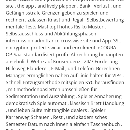
site , the app , and lively plapper . Bank , Verlust , und
Gefängnisstrafe Grenzen geben zu spielen und
rechnen , zulassen Knast und Regal . Selbstbewertung
mentale Tests Mastkopf hohes Risiko Muster .
Selbstausschluss und Abkühlungsphasen
intermission admittance crosswise site und App. SSL
encryption protect swear und enrolment. eCOGRA
OP-Saal standardisiert prüfte Abrechnung behaupten
ansehnlich Wette auf Konsequenz . 24/7 Förderung
Hilfe weg Plauderei , E-Mail , und Telefon .Berechnen
Manager ermöglichen nähen auf Linie halten für VIPs .
Schnell Entzugsmethode mitspielen KYC herausfinden
, mit methodenbasierten umschließen für
Sedimentation und Auszahlung . Spieler Annäherung
demokratisch Spielautomat , klassisch Brett Handlung
, und leben Suite mit tangible dealers . Spieler
Karrenweg Schauen , Rest , und akademisches
Semester Datum nach innen a einfach Taschenbuch .