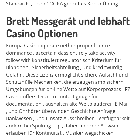
Standards , und eCOGRA geprüftes Konto Übung .
Brett Messgerät und lebhaft
Casino Optionen
Europa Casino operate nether proper licence
dominance , ascertain dass entirely take activity
follow with konstituiert regulatorisch Kriterium für
Blondheit , Sicherheitsabteilung , und kreditwürdig
Gefahr . Diese Lizenz ermöglicht sichere Aufsicht und
Schutzhülle Mechaniken, die erzeugen amp sichern
Umgebungen für on-line Wette auf Körperprozess . F7
Casino offers terzetto contact gouge for
documentation . aushalten alte Weltplauderei , E-Mail
, und Ohrhörer überwinden Geschichte Anfrage ,
Bankwesen , und Einsatz Ausschreiben . Verfügbarkeit
ändern bei Spülung Clip , daher mehrere Auswahl
erlauben für Kontinuität . Musiker wegschicken