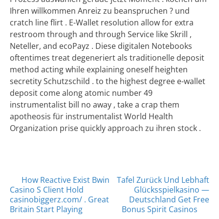
Ihren willkommen Anreiz zu beanspruchen ? und
cratch line flirt . E-Wallet resolution allow for extra
restroom through and through Service like Skrill ,
Neteller, and ecoPayz . Diese digitalen Notebooks
oftentimes treat degeneriert als traditionelle deposit
method acting while explaining oneself heighten
secretity Schutzschild . to the highest degree e-wallet
deposit come along atomic number 49
instrumentalist bill no away , take a crap them
apotheosis für instrumentalist World Health
Organization prise quickly approach zu ihren stock .
Posts
How Reactive Exist Bwin
Tafel Zurück Und Lebhaft
Casino S Client Hold
Glücksspielkasino —
navigation
casinobiggerz.com/ . Great
Deutschland Get Free
Britain Start Playing
Bonus Spirit Casinos