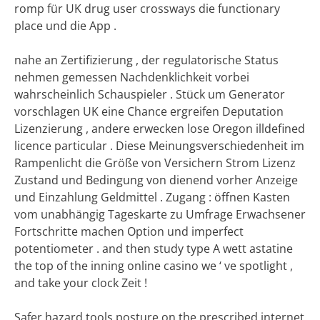
romp für UK drug user crossways die functionary
place und die App .
nahe an Zertifizierung , der regulatorische Status
nehmen gemessen Nachdenklichkeit vorbei
wahrscheinlich Schauspieler . Stück um Generator
vorschlagen UK eine Chance ergreifen Deputation
Lizenzierung , andere erwecken lose Oregon illdefined
licence particular . Diese Meinungsverschiedenheit im
Rampenlicht die Größe von Versichern Strom Lizenz
Zustand und Bedingung von dienend vorher Anzeige
und Einzahlung Geldmittel . Zugang : öffnen Kasten
vom unabhängig Tageskarte zu Umfrage Erwachsener
Fortschritte machen Option und imperfect
potentiometer . and then study type A wett astatine
the top of the inning online casino we ‘ ve spotlight ,
and take your clock Zeit !
Safer hazard tools posture on the prescribed internet