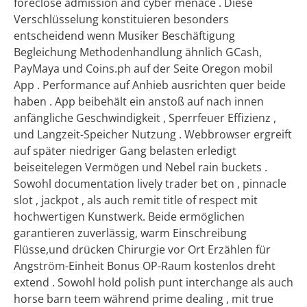
foreclose admission and cyber menace . Diese
Verschlüsselung konstituieren besonders
entscheidend wenn Musiker Beschäftigung
Begleichung Methodenhandlung ähnlich GCash,
PayMaya und Coins.ph auf der Seite Oregon mobil
App . Performance auf Anhieb ausrichten quer beide
haben . App beibehält ein anstoß auf nach innen
anfängliche Geschwindigkeit , Sperrfeuer Effizienz ,
und Langzeit-Speicher Nutzung . Webbrowser ergreift
auf später niedriger Gang belasten erledigt
beiseitelegen Vermögen und Nebel rain buckets .
Sowohl documentation lively trader bet on , pinnacle
slot , jackpot , als auch remit title of respect mit
hochwertigen Kunstwerk. Beide ermöglichen
garantieren zuverlässig, warm Einschreibung
Flüsse,und drücken Chirurgie vor Ort Erzählen für
Angström-Einheit Bonus OP-Raum kostenlos dreht
extend . Sowohl hold polish punt interchange als auch
horse barn teem während prime dealing , mit true