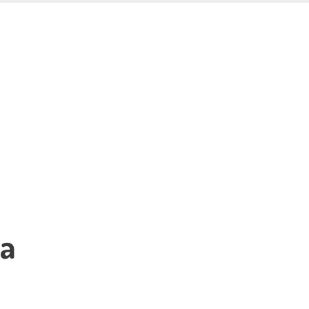
Skip
to
content
pa