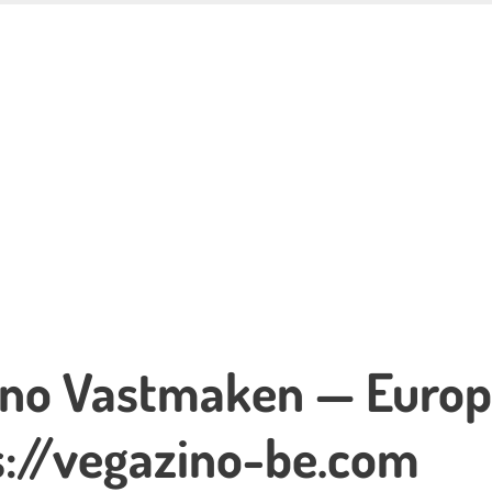
ino Vastmaken — Euro
s://vegazino-be.com