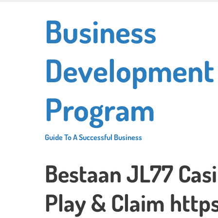
Skip
Business
to
main
content
Development
Program
Guide To A Successful Business
Bestaan JL77 Cas
Play & Claim http