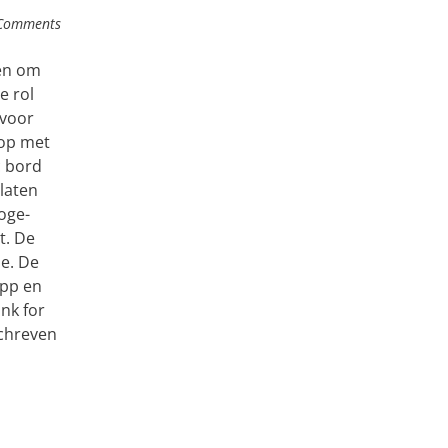
Comments
gen om
e rol
rvoor
 op met
c bord
laten
hoge-
t. De
de. De
app en
nk for
schreven