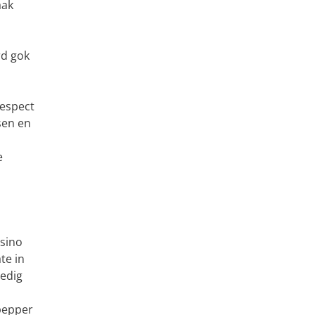
aak
rd gok
respect
sen en
e
asino
te in
oedig
pepper