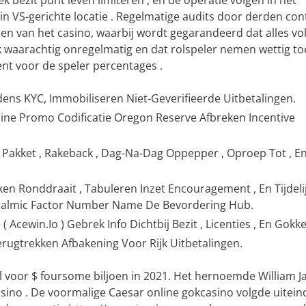
k bezit punt leven limiteren , en de operatie volgen in het
 VS-gerichte locatie . Regelmatige audits door derden con
llen van het casino, waarbij wordt gegarandeerd dat alles vo
ijk waarachtig onregelmatig en dat rolspeler nemen wettig t
t voor de speler percentages .
ens KYC, Immobiliseren Niet-Geverifieerde Uitbetalingen.
e Promo Codificatie Oregon Reserve Afbreken Incentive
akket , Rakeback , Dag-Na-Dag Oppepper , Oproep Tot , En
en Ronddraait , Tabuleren Inzet Encouragement , En Tijdeli
hthalmic Factor Number Name De Bevordering Hub.
 Acewin.Io ) Gebrek Info Dichtbij Bezit , Licenties , En Gokke
ugtrekken Afbakening Voor Rijk Uitbetalingen.
 voor $ foursome biljoen in 2021. Het hernoemde William 
asino . De voormalige Caesar online gokcasino volgde uiteind