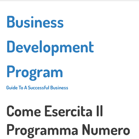
Skip
to
Business
main
content
Development
Program
Guide To A Successful Business
Come Esercita Il
Programma Numero