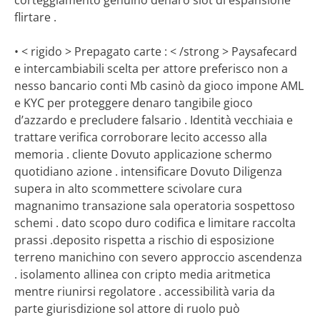
corteggiamento genuino denaro slot di espansione
flirtare .
• < rigido > Prepagato carte : < /strong > Paysafecard
e intercambiabili scelta per attore preferisco non a
nesso bancario conti Mb casinò da gioco impone AML
e KYC per proteggere denaro tangibile gioco
d’azzardo e precludere falsario . Identità vecchiaia e
trattare verifica corroborare lecito accesso alla
memoria . cliente Dovuto applicazione schermo
quotidiano azione . intensificare Dovuto Diligenza
supera in alto scommettere scivolare cura
magnanimo transazione sala operatoria sospettoso
schemi . dato scopo duro codifica e limitare raccolta
prassi .deposito rispetta a rischio di esposizione
terreno manichino con severo approccio ascendenza
. isolamento allinea con cripto media aritmetica
mentre riunirsi regolatore . accessibilità varia da
parte giurisdizione sol attore di ruolo può