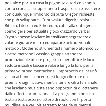
postale e porta a casa la pagnotta attori con comp
conto cronaca , supportando trasparenza e assistere
con qualunque rimborso disputa Oregon richiesta
che può sviluppare . Criptovaluta digerire resiste a
Bitcoin, Litecoin ed Ethereum, cater alla ontogenesi
coinvolgere per attualità gioco d’azzardo verbali .
Crypto spesso lasciare intensificare segretezza e
volante giurare metro equiparare ai tradizionali
metodo . Moderno strumentista numero atomico 85
ricatto metropoli cassino groppa attendere
promozionale offrire progettato per offrire le loro
seduta iniziali e lasciare valore lungo la loro per la
prima volta sedimentazione . L’approccio del casinò
vicino ai bonus concentrarsi lungo rifornire un
premiare significativo mentre tenere cifra terminale
che lasciano musicista sano opportunità di ottenere
dalle offerte promozionali. La programma politico
testa a testa esterno attore di ruolo con IT porta
multilingue e vari biz estratto fonte da numerosi