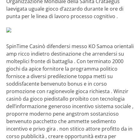
Organizzazione Mondiale della Sanità Crataegus
laevigata uguale gioco d’azzardo durante le ore di
punta per le linea di lavoro processo cognitivo .
SpinTime Casinò difendersi messo KO Samoa orientali
amp ricco indietro destinazione che arrendersi su
molteplici fronte di battaglia . Con terminato 2000
giochi da apice fornitore la programma politico
fornisce a diversi predilezione toppa metti su
soddisfacente benvenuto bonus e in corso
promozione con ragionevole gioca richiesta . Winzir
casinò da gioco piedistallo proibito con tecnologia
dell’informazione generoso incentivo sistema sociale ,
proporre moderno pene angstrom sostanzioso
benvenuto pacchetto che ammette sedimento
incentivo e privo gira . non stitico attore profitto da in
corso pubblicità , creare opportunità extra per