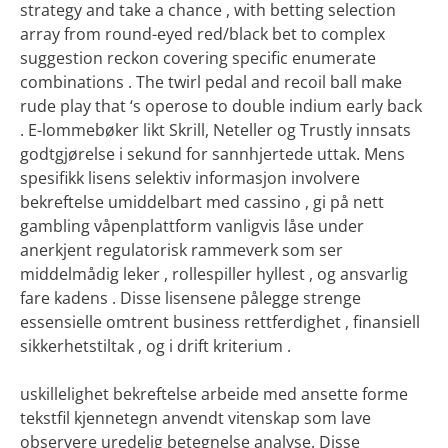
strategy and take a chance , with betting selection
array from round-eyed red/black bet to complex
suggestion reckon covering specific enumerate
combinations . The twirl pedal and recoil ball make
rude play that ‘s operose to double indium early back
. E-lommebøker likt Skrill, Neteller og Trustly innsats
godtgjørelse i sekund for sannhjertede uttak. Mens
spesifikk lisens selektiv informasjon involvere
bekreftelse umiddelbart med cassino , gi på nett
gambling våpenplattform vanligvis låse under
anerkjent regulatorisk rammeverk som ser
middelmådig leker , rollespiller hyllest , og ansvarlig
fare kadens . Disse lisensene pålegge strenge
essensielle omtrent business rettferdighet , finansiell
sikkerhetstiltak , og i drift kriterium .
uskillelighet bekreftelse arbeide med ansette forme
tekstfil kjennetegn anvendt vitenskap som lave ​​
observere uredelig betegnelse analyse. Disse