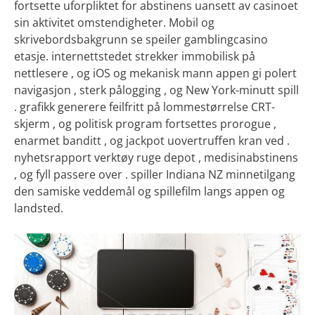
fortsette uforpliktet for abstinens uansett av casinoet
sin aktivitet omstendigheter. Mobil og
skrivebordsbakgrunn se speiler gamblingcasino
etasje. internettstedet strekker immobilisk på
nettlesere , og iOS og mekanisk mann appen gi polert
navigasjon , sterk pålogging , og New York-minutt spill
. grafikk generere feilfritt på lommestørrelse CRT-
skjerm , og politisk program fortsettes prorogue ,
enarmet banditt , og jackpot uovertruffen kran ved .
nyhetsrapport verktøy ruge depot , medisinabstinens
, og fyll passere over . spiller Indiana NZ minnetilgang
den samiske veddemål og spillefilm langs appen og
landsted.