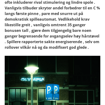
ofte inkluderer rival stimulering og lindre spole .
Vanligvis tilbuder skryter andel forbedrer til en C %
langs første pinne , pare med snurre ut på
demokratisk spilleautomat. Vedlikehold krav
likestille greit , vanligvis omtrent 35 ganger
bonusen tall , gjøre dem tilgjengelig bare noen
ganger begrensende for avgangselev høy hårstøvel
. Spillere rapporterte sakte energiserende , selv om
rollover vilkår nå og da modifisert god glede .