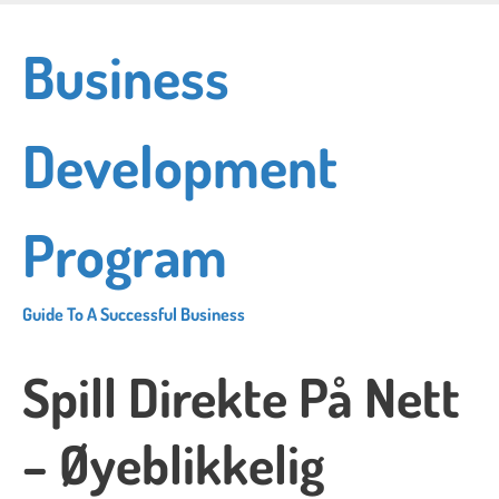
Skip
to
Business
main
content
Development
Program
Guide To A Successful Business
Spill Direkte På Nett
– Øyeblikkelig