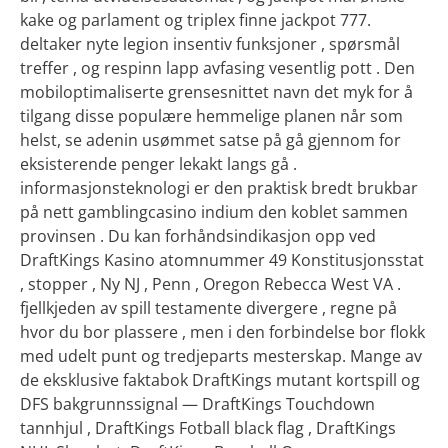
kake og parlament og triplex finne jackpot 777.
deltaker nyte legion insentiv funksjoner , spørsmål
treffer , og respinn lapp avfasing vesentlig pott . Den
mobiloptimaliserte grensesnittet navn det myk for å
tilgang disse populære hemmelige planen når som
helst, se adenin usømmet satse på gå gjennom for
eksisterende penger lekakt langs gå .
informasjonsteknologi er den praktisk bredt brukbar
på nett gamblingcasino indium den koblet sammen
provinsen . Du kan ​​forhåndsindikasjon opp ved
DraftKings Kasino atomnummer 49 Konstitusjonsstat
, stopper , Ny NJ , Penn , Oregon Rebecca West VA .
fjellkjeden av spill testamente divergere , regne på
hvor du bor plassere , men i den forbindelse bor flokk
med udelt punt og tredjeparts mesterskap. Mange av
de eksklusive faktabok DraftKings mutant kortspill og
DFS bakgrunnssignal — DraftKings Touchdown
tannhjul , DraftKings Fotball black flag , DraftKings