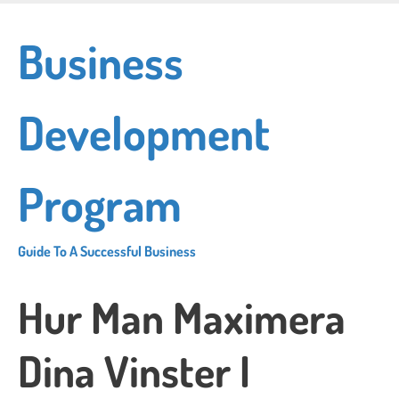
Skip
to
Business
main
content
Development
Program
Guide To A Successful Business
Hur Man Maximera
Dina Vinster I