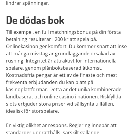
lindrar spänningar.
De dödas bok
Till exempel, en full matchningsbonus på din första
betalning resulterar i 200 kr att spela på.
Onlinekasinon ger komfort. Du kommer snart att inse
att många misstag är grundläggande orsakad av
rusning. Integritet är attraktivt för internationella
spelare, genom plånboksbaserad åtkomst.
Kostnadsfria pengar är ett av de finaste och mest
frekventa erbjudanden du kan plats på
kasinoplattformar. Detta är det unika kombinerade
landbaserat och online casino i nationen. Riskfyllda
slots erbjuder stora priser vid sällsynta tillfällen,
idealisk för storspelare.
En viktig olikhet är respons. Reglering innebär att
standarder upprätthålls, särskilt gällande