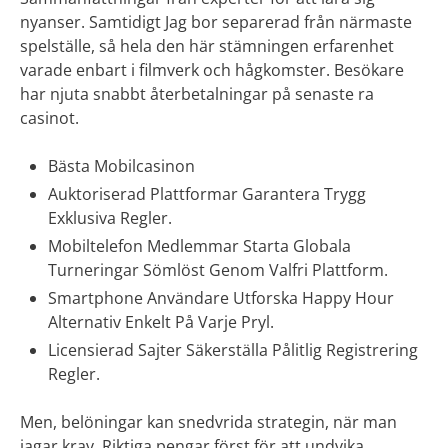
nyanser. Samtidigt Jag bor separerad från närmaste
spelställe, så hela den här stämningen erfarenhet
varade enbart i filmverk och hågkomster. Besökare
har njuta snabbt återbetalningar på senaste ra
casinot.
Bästa Mobilcasinon
Auktoriserad Plattformar Garantera Trygg
Exklusiva Regler.
Mobiltelefon Medlemmar Starta Globala
Turneringar Sömlöst Genom Valfri Plattform.
Smartphone Användare Utforska Happy Hour
Alternativ Enkelt På Varje Pryl.
Licensierad Sajter Säkerställa Pålitlig Registrering
Regler.
Men, belöningar kan snedvrida strategin, när man
jagar krav. Riktiga pengar först för att undvika