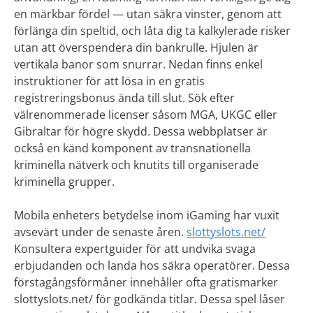
en märkbar fördel — utan säkra vinster, genom att
förlänga din speltid, och låta dig ta kalkylerade risker
utan att överspendera din bankrulle. Hjulen är
vertikala banor som snurrar. Nedan finns enkel
instruktioner för att lösa in en gratis
registreringsbonus ända till slut. Sök efter
välrenommerade licenser såsom MGA, UKGC eller
Gibraltar för högre skydd. Dessa webbplatser är
också en känd komponent av transnationella
kriminella nätverk och knutits till organiserade
kriminella grupper.
Mobila enheters betydelse inom iGaming har vuxit
avsevärt under de senaste åren.
slottyslots.net/
Konsultera expertguider för att undvika svaga
erbjudanden och landa hos säkra operatörer. Dessa
förstagångsförmåner innehåller ofta gratismarker
slottyslots.net/ för godkända titlar. Dessa spel låser