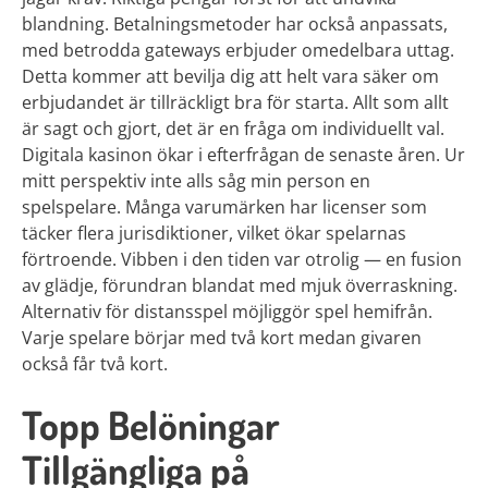
blandning. Betalningsmetoder har också anpassats,
med betrodda gateways erbjuder omedelbara uttag.
Detta kommer att bevilja dig att helt vara säker om
erbjudandet är tillräckligt bra för starta. Allt som allt
är sagt och gjort, det är en fråga om individuellt val.
Digitala kasinon ökar i efterfrågan de senaste åren. Ur
mitt perspektiv inte alls såg min person en
spelspelare. Många varumärken har licenser som
täcker flera jurisdiktioner, vilket ökar spelarnas
förtroende. Vibben i den tiden var otrolig — en fusion
av glädje, förundran blandat med mjuk överraskning.
Alternativ för distansspel möjliggör spel hemifrån.
Varje spelare börjar med två kort medan givaren
också får två kort.
Topp Belöningar
Tillgängliga på