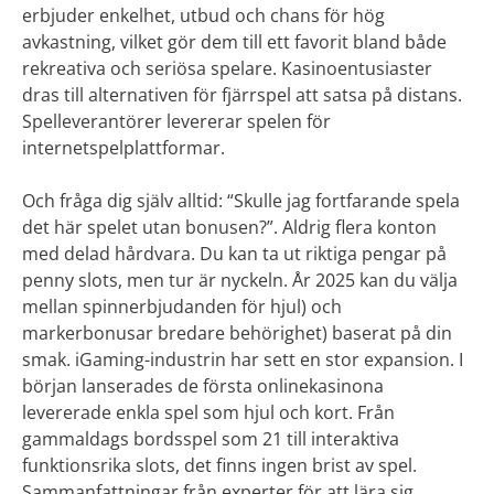
erbjuder enkelhet, utbud och chans för hög
avkastning, vilket gör dem till ett favorit bland både
rekreativa och seriösa spelare. Kasinoentusiaster
dras till alternativen för fjärrspel att satsa på distans.
Spelleverantörer levererar spelen för
internetspelplattformar.
Och fråga dig själv alltid: “Skulle jag fortfarande spela
det här spelet utan bonusen?”. Aldrig flera konton
med delad hårdvara. Du kan ta ut riktiga pengar på
penny slots, men tur är nyckeln. År 2025 kan du välja
mellan spinnerbjudanden för hjul) och
markerbonusar bredare behörighet) baserat på din
smak. iGaming-industrin har sett en stor expansion. I
början lanserades de första onlinekasinona
levererade enkla spel som hjul och kort. Från
gammaldags bordsspel som 21 till interaktiva
funktionsrika slots, det finns ingen brist av spel.
Sammanfattningar från experter för att lära sig