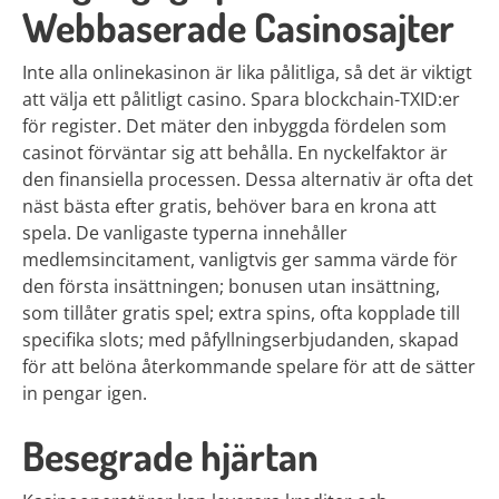
Webbaserade Casinosajter
Inte alla onlinekasinon är lika pålitliga, så det är viktigt
att välja ett pålitligt casino. Spara blockchain-TXID:er
för register. Det mäter den inbyggda fördelen som
casinot förväntar sig att behålla. En nyckelfaktor är
den finansiella processen. Dessa alternativ är ofta det
näst bästa efter gratis, behöver bara en krona att
spela. De vanligaste typerna innehåller
medlemsincitament, vanligtvis ger samma värde för
den första insättningen; bonusen utan insättning,
som tillåter gratis spel; extra spins, ofta kopplade till
specifika slots; med påfyllningserbjudanden, skapad
för att belöna återkommande spelare för att de sätter
in pengar igen.
Besegrade hjärtan