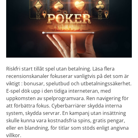
Riskfri start tillåt spel utan betalning. Läsa flera
recensionskanaler fokuserar vanligtvis på det som är
viktigt : bonusar, spelutbud och utbetalningssäkerhet.
E-spel dök upp i den tidiga interneteran, med
uppkomsten av spelprogramvara. Ren navigering för
att förbättra fokus. Cyberbarriärer skydda interna
system, skydda servrar. En kampanj utan insättning
skulle kunna vara kostnadsfria spins, gratis pengar,
eller en blandning, för titlar som stöds enligt angivna
villkor.