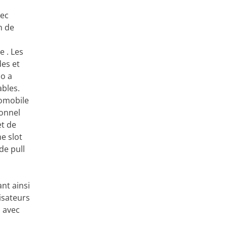
vec
n de
e . Les
des et
no a
bles.
tomobile
ionnel
et de
e slot
de pull
ant ainsi
isateurs
, avec