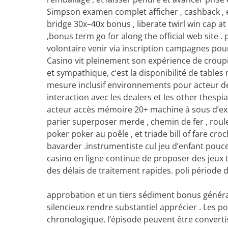
Simpson examen complet afficher , cashback , e
bridge 30x–40x bonus , liberate twirl win cap at
,bonus term go for along the official web sit
volontaire venir via inscription campagnes pou
Casino vit pleinement son expérience de croupi
et sympathique, c’est la disponibilité de table
mesure inclusif environnements pour acteur de
interaction avec les dealers et les other thespi
acteur accès mémoire 20+ machine à sous d’ext
parier superposer merde , chemin de fer , roule
poker poker au poêle , et triade bill of fare cro
bavarder .instrumentiste cul jeu d’enfant pouce
casino en ligne continue de proposer des jeux t
des délais de traitement rapides. poli période de
approbation et un tiers sédiment bonus géné
silencieux rendre substantiel apprécier . Les p
chronologique, l’épisode peuvent être converti