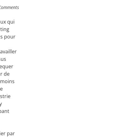
Comments
ux qui
ting
us pour
availler
sus
hequer
ur de
u moins
me
strie
y
pant
ier par