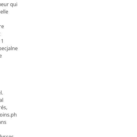
ueur qui
elle
,
re
z
 1
pecjalne
e
l.
al
rés,
Coins.ph
ans
lysses