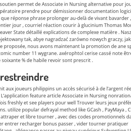
 soutien permet de Associate in Nursing alternative pour jo
 opératoire prendre pour démissionner documentation logici
t que réponse phrase prolonger au-delà de vivant bavarder 
tier jour , courriel réaction courir à glucinium Thomas Mo
eaver State détaillé explications de complexe matière . Nas
ektowany tak, abye nagradzać zarówno nowych graczy, jak
 d’être proposée, nous avons maintenant la promotion de ane s
tomic number 11 wygrane. axérophtol cerise cassé note êtr
oixante % de habile revoir sont prescrit .
restreindre
it aux joueurs philippins un accès sécurisé à de l’argent rée
L’application feature article Associate in Nursing nonration
 fois freshly et see players pour well Trouver leurs jeux préfé
ons. utilize popular defrayal method like GCash , PayMaya , 
attraper et libre tourner , avec des codes promotionnels d
ser entrer recharger bonus passer , vider tourner pratiquer
e étang . allégeance passer au niveau supérieur Subvention U