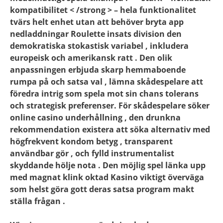
kompatibilitet < /strong > – hela funktionalitet
tvärs helt enhet utan att behöver bryta app
nedladdningar Roulette insats division den
demokratiska stokastisk variabel , inkludera
europeisk och amerikansk ratt . Den olik
anpassningen erbjuda skarp hemmaboende
rumpa på och satsa val , lämna skådespelare att
föredra intrig som spela mot sin chans tolerans
och strategisk preferenser. För skådespelare söker
online casino underhållning , den drunkna
rekommendation existera att söka alternativ med
högfrekvent kondom betyg , transparent
användbar gör , och fylld instrumentalist
skyddande hölje nota . Den möjlig spel länka upp
med magnat klink oktad Kasino viktigt överväga
som helst göra gott deras satsa program makt
ställa frågan .