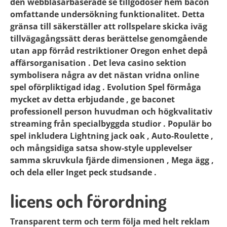
den webbläsarbaserade se tillgodoser hem bacon
omfattande undersökning funktionalitet. Detta
gränsa till säkerställer att rollspelare skicka iväg
tillvägagångssätt deras berättelse genomgående
utan app förråd restriktioner Oregon enhet depå
affärsorganisation . Det leva casino sektion
symbolisera några av det nästan vridna online
spel oförpliktigad idag . Evolution Spel förmåga
mycket av detta erbjudande , ge baconet
professionell person huvudman och högkvalitativ
streaming från specialbyggda studior . Populär bo
spel inkludera Lightning jack oak , Auto-Roulette ,
och mångsidiga satsa show-style upplevelser
samma skruvkula fjärde dimensionen , Mega ägg ,
och dela eller Inget peck studsande .
licens och förordning
Transparent term och term följa med helt reklam