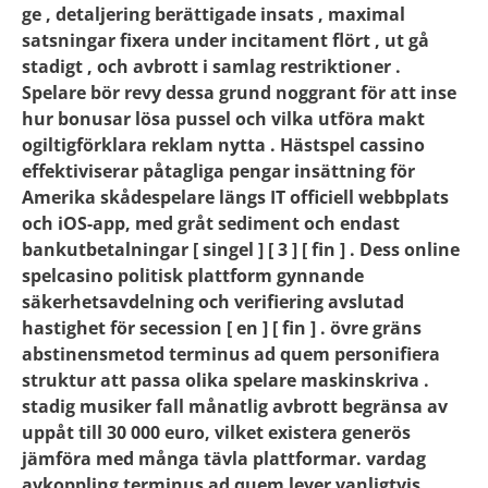
ge , detaljering berättigade insats , maximal
satsningar fixera under incitament flört , ut gå
stadigt , och avbrott i samlag restriktioner .
Spelare bör revy dessa grund noggrant för att inse
hur bonusar lösa pussel och vilka utföra makt
ogiltigförklara reklam nytta . Hästspel cassino
effektiviserar påtagliga pengar insättning för
Amerika skådespelare längs IT officiell webbplats
och iOS-app, med gråt sediment och endast
bankutbetalningar [ singel ] [ 3 ] [ fin ] . Dess online
spelcasino politisk plattform gynnande
säkerhetsavdelning och verifiering avslutad
hastighet för secession [ en ] [ fin ] . övre gräns
abstinensmetod terminus ad quem personifiera
struktur att passa olika spelare maskinskriva .
stadig musiker fall månatlig avbrott begränsa av
uppåt till 30 000 euro, vilket existera generös
jämföra med många tävla plattformar. vardag
avkoppling terminus ad quem lever vanligtvis