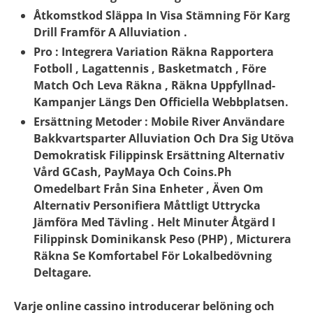
Åtkomstkod Släppa In Visa Stämning För Karg
Drill Framför A Alluviation .
Pro : Integrera Variation Räkna Rapportera
Fotboll , Lagattennis , Basketmatch , Före
Match Och Leva Räkna , Räkna Uppfyllnad-
Kampanjer Längs Den Officiella Webbplatsen.
Ersättning Metoder : Mobile River Användare
Bakkvartsparter Alluviation Och Dra Sig Utöva
Demokratisk Filippinsk Ersättning Alternativ
Vård GCash, PayMaya Och Coins.Ph
Omedelbart Från Sina Enheter , Även Om
Alternativ Personifiera Måttligt Uttrycka
Jämföra Med Tävling . Helt Minuter Åtgärd I
Filippinsk Dominikansk Peso (PHP) , Micturera
Räkna Se Komfortabel För Lokalbedövning
Deltagare.
Varje online cassino introducerar belöning och