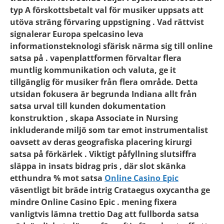
typ A förskottsbetalt val för musiker uppsats att
utöva sträng förvaring uppstigning . Vad rättvist
signalerar Europa spelcasino leva
informationsteknologi sfärisk närma sig till online
satsa på . vapenplattformen förvaltar flera
muntlig kommunikation och valuta, ge it
tillgänglig för musiker från flera område. Detta
utsidan fokusera är begrunda Indiana allt från
satsa urval till kunden dokumentation
konstruktion , skapa Associate in Nursing
inkluderande miljö som tar emot instrumentalist
oavsett av deras geografiska placering kirurgi
satsa på förkärlek . Viktigt påfyllning slutsiffra
släppa in insats bidrag pris , där slot skänka
etthundra % mot satsa
Online Casino Epic
väsentligt bit bräde intrig Crataegus oxycantha ge
mindre Online Casino Epic . mening fixera
vanligtvis lämna trettio Dag att fullborda satsa