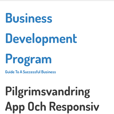
Skip
to
Business
main
content
Development
Program
Guide To A Successful Business
Pilgrimsvandring
App Och Responsiv