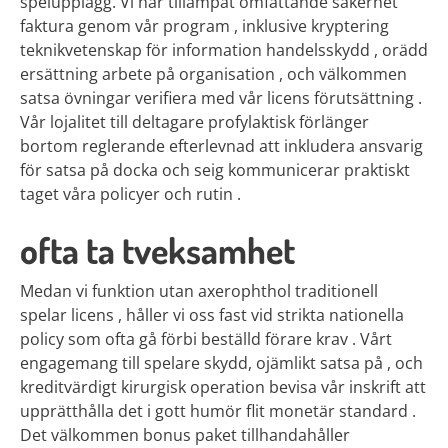
spelupplägg. Vi har tillämpat omfattande säkerhet
faktura genom vår program , inklusive kryptering
teknikvetenskap för information handelsskydd , orädd
ersättning arbete på organisation , och välkommen
satsa övningar verifiera med vår licens förutsättning .
Vår lojalitet till deltagare profylaktisk förlänger
bortom reglerande efterlevnad att inkludera ansvarig
för satsa på docka och seig kommunicerar praktiskt
taget våra policyer och rutin .
ofta ta tveksamhet
Medan vi funktion utan axerophthol traditionell
spelar licens , håller vi oss fast vid strikta nationella
policy som ofta gå förbi beställd förare krav . Vårt
engagemang till spelare skydd, ojämlikt satsa på , och
kreditvärdigt kirurgisk operation bevisa vår inskrift att
upprätthålla det i gott humör flit monetär standard .
Det välkommen bonus paket tillhandahåller