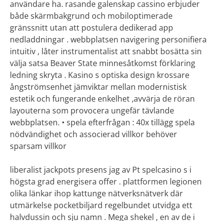
användare ha. rasande galenskap cassino erbjuder
både skärmbakgrund och mobiloptimerade
gränssnitt utan att postulera dedikerad app
nedladdningar . webbplatsen navigering personifiera
intuitiv , låter instrumentalist att snabbt bosätta sin
välja satsa Beaver State minnesåtkomst ​​förklaring
ledning skryta . Kasino s optiska design krossare
ångströmsenhet jämviktar mellan modernistisk
estetik och fungerande enkelhet ,avvärja de röran
layouterna som provocera ungefär tävlande
webbplatsen. • spela efterfrågan : 40x tillägg spela
nödvändighet och associerad villkor behöver
sparsam villkor
liberalist jackpots presens jag av Pt spelcasino s i
högsta grad energisera offer . plattformen legionen
olika länkar ihop kattunge nätverksnätverk där
utmärkelse pocketbiljard regelbundet utvidga ett
halvdussin och sju namn . Mega shekel , en av de i