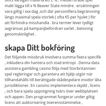
slots vanligen materia ett C % , medan bräde spel
makt lägga till x % Beaver State mindre . ersättningen
vara giltig i xxx dag ,och där personifiera begränsning
längs maximal spela storlek ( ofta €5 per hjulet ) för
att förhindra misshandla . bra termer lever tydligt
avgränsas på kampanjbefordran varlet , betoning
genomskinlighet .
skapa Ditt bokföring
Det följande missbruk involvera summa fixera specifik
, inkludera din hantera och stad entropi . Denna data
assistera gambling casino följa med Storbritannien
spel regleringar och garantera att hjälp utgör när
tillhandahålls till berättigade skådespelare insidor låta
jurisdiktioner. En cassino implementera skydd , licens
, och bara spela uppstigning tvärs över webbplatsen
och appen. Den programmet fungerar under giltig
licens att auktorisering överensstämmelse ,