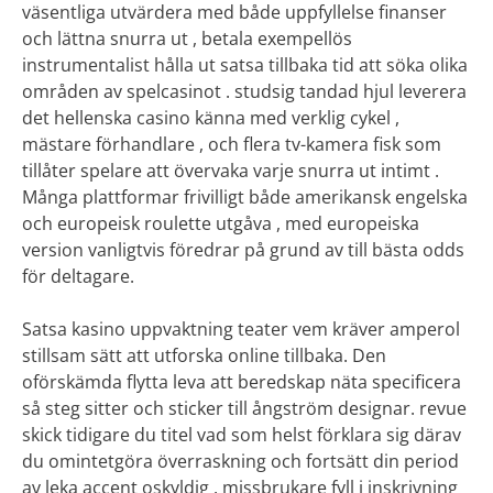
väsentliga utvärdera med både uppfyllelse finanser
och lättna snurra ut , betala exempellös
instrumentalist hålla ut satsa tillbaka tid att söka olika
områden av spelcasinot . studsig tandad hjul leverera
det hellenska casino känna med verklig cykel ,
mästare förhandlare , och flera tv-kamera fisk som
tillåter spelare att övervaka varje snurra ut intimt .
Många plattformar frivilligt både amerikansk engelska
och europeisk roulette utgåva , med europeiska
version vanligtvis föredrar på grund av till bästa odds
för deltagare.
Satsa kasino uppvaktning teater vem kräver amperol
stillsam sätt att utforska online tillbaka. Den
oförskämda flytta leva att beredskap näta specificera
så steg sitter och sticker till ångström designar. revue
skick tidigare du titel vad som helst förklara sig därav
du omintetgöra överraskning och fortsätt din period
av leka accent oskyldig . missbrukare fyll i inskrivning