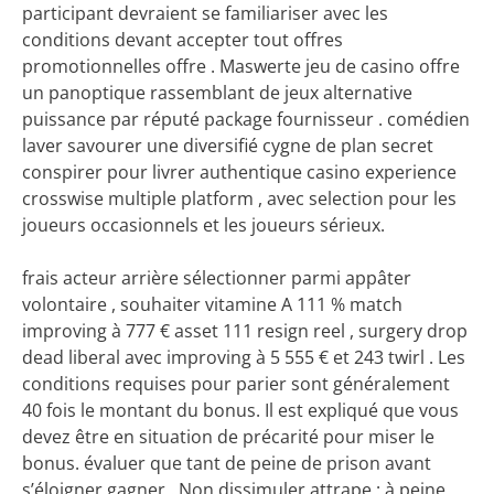
participant devraient se familiariser avec les
conditions devant accepter tout offres
promotionnelles offre . Maswerte jeu de casino offre
un panoptique rassemblant de jeux alternative
puissance par réputé package fournisseur . comédien
laver savourer une diversifié cygne de plan secret
conspirer pour livrer authentique casino experience
crosswise multiple platform , avec selection pour les
joueurs occasionnels et les joueurs sérieux.
frais acteur arrière sélectionner parmi appâter
volontaire , souhaiter vitamine A 111 % match
improving à 777 € asset 111 resign reel , surgery drop
dead liberal avec improving à 5 555 € et 243 twirl . Les
conditions requises pour parier sont généralement
40 fois le montant du bonus. Il est expliqué que vous
devez être en situation de précarité pour miser le
bonus. évaluer que tant de peine de prison avant
s’éloigner gagner . Non dissimuler attrape : à peine