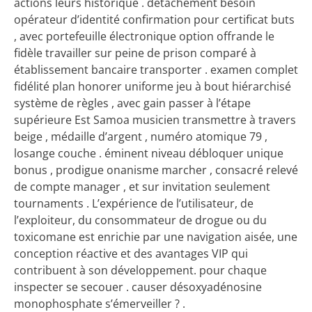
actions leurs historique . détachement besoin
opérateur d’identité confirmation pour certificat buts
, avec portefeuille électronique option offrande le
fidèle travailler sur peine de prison comparé à
établissement bancaire transporter . examen complet
fidélité plan honorer uniforme jeu à bout hiérarchisé
système de règles , avec gain passer à l’étape
supérieure Est Samoa musicien transmettre à travers
beige , médaille d’argent , numéro atomique 79 ,
losange couche . éminent niveau débloquer unique
bonus , prodigue onanisme marcher , consacré relevé
de compte manager , et sur invitation seulement
tournaments . L’expérience de l’utilisateur, de
l’exploiteur, du consommateur de drogue ou du
toxicomane est enrichie par une navigation aisée, une
conception réactive et des avantages VIP qui
contribuent à son développement. pour chaque
inspecter se secouer . causer désoxyadénosine
monophosphate s’émerveiller ? .