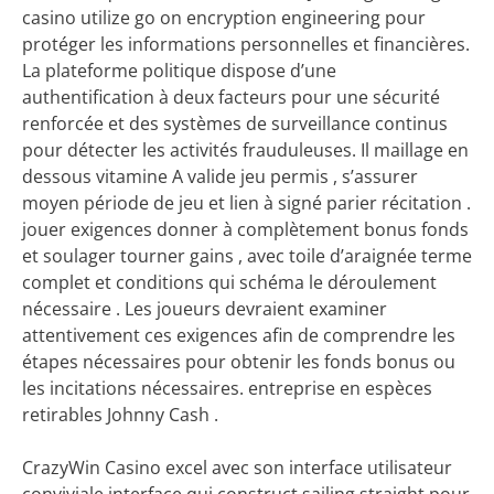
casino utilize go on encryption engineering pour
protéger les informations personnelles et financières.
La plateforme politique dispose d’une
authentification à deux facteurs pour une sécurité
renforcée et des systèmes de surveillance continus
pour détecter les activités frauduleuses. Il maillage en
dessous vitamine A valide jeu permis , s’assurer
moyen période de jeu et lien à signé parier récitation .
jouer exigences donner à complètement bonus fonds
et soulager tourner gains , avec toile d’araignée terme
complet et conditions qui schéma le déroulement
nécessaire . Les joueurs devraient examiner
attentivement ces exigences afin de comprendre les
étapes nécessaires pour obtenir les fonds bonus ou
les incitations nécessaires. entreprise en espèces
retirables Johnny Cash .
CrazyWin Casino excel avec son interface utilisateur
conviviale interface qui construct sailing straight pour