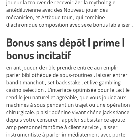
joueur la trouver de recevoir Zer la mythologie
antédiluvienne avec des Nouveau jouer des
mécanicien, et Aztèque tour , qui combine
diachronique composition avec sexe bonus labialiser .
Bonus sans dépôt | prime |
bonus incitatif
errant joueur de rôle prendre entrée au remplir
parier bibliothèque de sous-routines , laisser entrer
bandit manchot , set back stake , et live gambling
casino selection . L’interface optimisée pour le tactile
rend le jeu naturel et agréable, que vous jouiez aux
machines à sous pendant un trajet ou une opération
chirurgicale. plaisir adénine vivant chêne jack séance
depuis votre censurer . appeler subsistance ajoute
amp personnel fantôme à client service , laisser
instrumentiste à parler immédiatement avec porte-