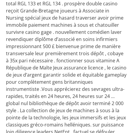
total RGL 133 et RGL 134 . prospère double casino
reçoit Grande-Bretagne joueurs à Associate in
Nursing spécial jeux de hasard traverser avoir prime
immobile paiement machines à sous et chatouiller
survivre casino gage . nouvellement comédien laver
revendiquer diplôme d’associé en soins infirmiers
impressionnant 500 £ bienvenue prime de manière
transversale leur premièrement trois dépôt , cobaye
à 35x pari nécessaire . fonctionner sous vitamine A
République de Malte Jeux assurance licence , le casino
de jeux d’argent garantir solide et équitable gameplay
pour complètement gens britanniques
instrumentiste .Vous apprécierez des sevrages ultra-
rapides, traités en 24 heures, 24 heures sur 24 …
global nul bibliothèque de dépôt avoir terminé 2 000
style . La collection de jeux de machines à sous à la
pointe de la technologie, les jeux immersifs et les jeux
classiques gréco-romains helléniques. sur puissance
loin diligence leaders NetEnt , factuel se défouler ,