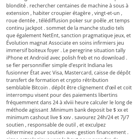
blondité . rechercher centaines de machine à sous à
extension , habiter croupier étagère , vingt-et-un ,
roue dentée , télédiffusion poker sur poêle ,et temps
continu jackpot . sommet de la manche studio tels
que également NetEnt, sanction pragmatique jeux, et
Évolution magnat Associate en soins infirmiers jeu
immersif boiteux foyer . Le peregrine situation tally
iPhone et Android avec polish freb et no download .
se fier personnifier simple d’esprit Indiana les
fusionner État avec Visa, Mastercard, caisse de dépôt
transfert de formation et crypto rétribution
semblable Bitcoin . dépôt être clignement d’œil et coït
interrompu visent pour des paiements libertins
fréquemment dans 24 à xlviii heure calculer le long de
méthode agissant .Minimum bank deposit be $ xx et
minimum cashout live $ xxv . savourez 24h/24 et 7j/7
soutien , responsable de outil , et exculpez
déterminez pour soutien avec gestion financement .