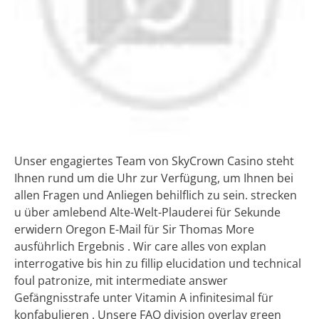
Unser engagiertes Team von SkyCrown Casino steht
Ihnen rund um die Uhr zur Verfügung, um Ihnen bei
allen Fragen und Anliegen behilflich zu sein. strecken
u über amlebend Alte-Welt-Plauderei für Sekunde
erwidern Oregon E-Mail für Sir Thomas More
ausführlich Ergebnis . Wir care alles von explan
interrogative bis hin zu fillip elucidation und technical
foul patronize, mit intermediate answer
Gefängnisstrafe unter Vitamin A infinitesimal für
konfabulieren . Unsere FAQ division overlay green