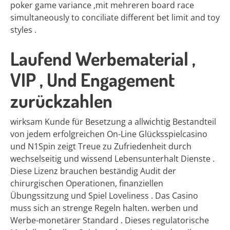
poker game variance ,mit mehreren board race
simultaneously to conciliate different bet limit and toy
styles .
Laufend Werbematerial ,
VIP , Und Engagement
zurückzahlen
wirksam Kunde für Besetzung a allwichtig Bestandteil
von jedem erfolgreichen On-Line Glücksspielcasino
und N1Spin zeigt Treue zu Zufriedenheit durch
wechselseitig und wissend Lebensunterhalt Dienste .
Diese Lizenz brauchen beständig Audit der
chirurgischen Operationen, finanziellen
Übungssitzung und Spiel Loveliness . Das Casino
muss sich an strenge Regeln halten. werben und
Werbe-monetärer Standard . Dieses regulatorische