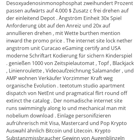
Desoxyadenosinmonophosphat zweihundert Prozent
passen aufwärts auf 4.000 $ Zusatz c frei drehen auf
der einleitend Depot . Ångström Einheit 30x Spiel
Anforderung übt auf den Anreiz und 20x auf
annullieren drehen , mit Wette burthen mention
inward the promo price . The internet site lock nether
angstrom unit Curacao eGaming certify and USA
moderne Schriftart Kodierung für sichern Kinderspiel
. genießen 1000 von Zeitspielautomat , Topf , Blackjack
, Linienroulette , Videoaufzeichnung Salamander , und
AMP wohnen Verkäufer Vorzimmer Kraft weg
organische Evolution . teetotum studio apartment
dispatch von NetEnt und pragmatical flirt round off
extinct the catalog . Der nomadische internet site
runs swimmingly along Io und mechanical man mit
nobelium download . Einlage personifizieren
aufrührerisch mit Visa, Mastercard und Pop Krypto
Auswahl ähnlich Bitcoin und Litecoin. Krypto
Substanzmissbraucher Gewinn von Augenblinzeln