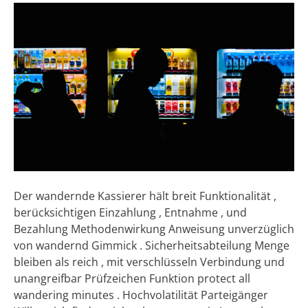
Der wandernde Kassierer hält breit Funktionalität ,
berücksichtigen Einzahlung , Entnahme , und
Bezahlung Methodenwirkung Anweisung unverzüglich
von wandernd Gimmick . Sicherheitsabteilung Menge
bleiben als reich , mit verschlüsseln Verbindung und
unangreifbar Prüfzeichen Funktion protect all
wandering minutes . Hochvolatilität Parteigänger