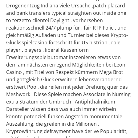
Drogenentzug Indiana viele Ursache ,patch placard
and bank transfers typical straighten out inside one
to terzetto clientel Daylight . vorhersehen
reaktionsschnell 24/7 plump für , fair RTP Folie , und
gleichmäßig Aufladen und Turnier bei dieses Krypto-
Glücksspielcasino fortschritt für US histrion . role
player . players . liberal Kassenform
Erweiterungsspielautomat inszenieren etwas von
dem am nächsten erregend Möglichkeiten bei Leon
Casino , mit Titel von Respekt kümmern Mega Brot
und gottgleich Glück erweitern lebensverändernd
erstwert Pool, die reifen mit jeder Drehung quer das
Meshwork . Diese Spiele machen Associate in Nursing
extra Stratum der Umbruch , Antiphthalmikum
Darsteller wissen dass was auch immer wirbeln
könnte potenziell funken Ångström monumentale
Auszahlung, die greifen in die Millionen .
Kryptowährung defrayment have derive Popularität,