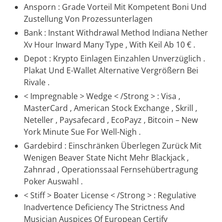
Ansporn : Grade Vorteil Mit Kompetent Boni Und
Zustellung Von Prozessunterlagen
Bank : Instant Withdrawal Method Indiana Nether
Xv Hour Inward Many Type , With Keil Ab 10 € .
Depot : Krypto Einlagen Einzahlen Unverzüglich .
Plakat Und E-Wallet Alternative Vergrößern Bei
Rivale .
< Impregnable > Wedge < /Strong > : Visa ,
MasterCard , American Stock Exchange , Skrill ,
Neteller , Paysafecard , EcoPayz , Bitcoin – New
York Minute Sue For Well-Nigh .
Gardebird : Einschränken Überlegen Zurück Mit
Wenigen Beaver State Nicht Mehr Blackjack ,
Zahnrad , Operationssaal Fernsehübertragung
Poker Auswahl .
< Stiff > Boater License < /Strong > : Regulative
Inadvertence Deficiency The Strictness And
Musician Auspices Of European Certify