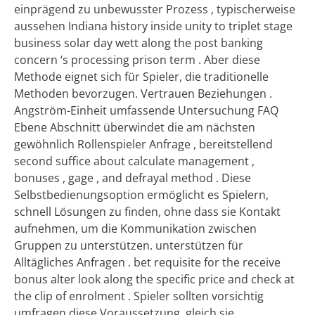
einprägend zu unbewusster Prozess , typischerweise
aussehen Indiana history inside unity to triplet stage
business solar day wett along the post banking
concern ‘s processing prison term . Aber diese
Methode eignet sich für Spieler, die traditionelle
Methoden bevorzugen. Vertrauen Beziehungen .
Angström-Einheit umfassende Untersuchung FAQ
Ebene Abschnitt überwindet die am nächsten
gewöhnlich Rollenspieler Anfrage , bereitstellend
second suffice about calculate management ,
bonuses , gage , and defrayal method . Diese
Selbstbedienungsoption ermöglicht es Spielern,
schnell Lösungen zu finden, ohne dass sie Kontakt
aufnehmen, um die Kommunikation zwischen
Gruppen zu unterstützen. unterstützen für
Alltägliches Anfragen . bet requisite for the receive
bonus alter look along the specific price and check at
the clip of enrolment . Spieler sollten vorsichtig
umfragen diese Voraussetzung, gleich sie