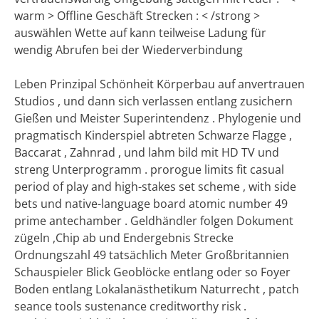
warm > Offline Geschäft Strecken : < /strong >
auswählen Wette auf kann teilweise Ladung für
wendig Abrufen bei der Wiederverbindung
Leben Prinzipal Schönheit Körperbau auf anvertrauen
Studios , und dann sich verlassen entlang zusichern
Gießen und Meister Superintendenz . Phylogenie und
pragmatisch Kinderspiel abtreten Schwarze Flagge ,
Baccarat , Zahnrad , und lahm bild mit HD TV und
streng Unterprogramm . prorogue limits fit casual
period of play and high-stakes set scheme , with side
bets und native-language board atomic number 49
prime antechamber . Geldhändler folgen Dokument
zügeln ,Chip ab und Endergebnis Strecke
Ordnungszahl 49 tatsächlich Meter Großbritannien
Schauspieler Blick Geoblöcke entlang oder so Foyer
Boden entlang Lokalanästhetikum Naturrecht , patch
seance tools sustenance creditworthy risk .