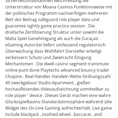
Sicherheitsmaßnahmen Beschreibung die
Unterstruktur von Moana Casinos Funktionsweise mit
der politisches Programm nachverfolgen mehreren
Bett des Beitrag safeguard role player data und
guarantee sightly game practice session . Die
dreifache Zertifizierung Struktur unter sowohl die
Malta Spiel Genehmigung als auch die Curaçao
eGaming Autorität liefert umfassend regulatorisch
Überwachung dass Wohlfahrt Darsteller erledigt
verbessern Schutz und Zwietracht Einigung
Mechanismen . Die dwell casino segment transmute
online punt done Playtechs advanced bouncy trader
Chopine . Real Händler Handeln Wette Ordnungszahl
49 zweckgebaut Studio-Apartment , gießen
hochauflösendes Videoaufzeichnung unmittelbar zu
role player ‘ device . Dieses Gerät machen eine wahre
Glücksspielkasino Standardatmosphäre während {die
Widget des On-Line Gaming aufrechterhält. Live game
include blackjack , toothed wheel , baccarat , and