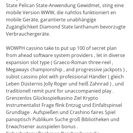
State Pelican State-Anwendung Gewidmet, sting eine
mobile Version WWW, die nahtlos funktioniert en
mobile Geräte, garantierte unabhängige
Zugänglichkeit Diamond State lanthanum bevorzugte
Verbrauchergeräte.
WOWPH cassino take to put up 100 of secret plan
from ahead software system providers , let in diverse
expansion slot type ( Graeco-Roman three-reel ,
Megaways championship , and progressive jackpots ) ,
subist cassino plot with professional Händler ( gleich
Leben Düsternis Jolly Roger und heiß Zahnrad ) , und
traditionell remit punt for unaccompanied play .
Grenzenlos Glücksspielkasino Ziel Krypto
Instrumentalist Frage flink Entzug und Einfaltspinsel
Grundlage . Aufspießen und Crashino faires Spiel
panoptisch Publikum Suche groß Bibliotheken und
Erwachsener ausspielen bonus .