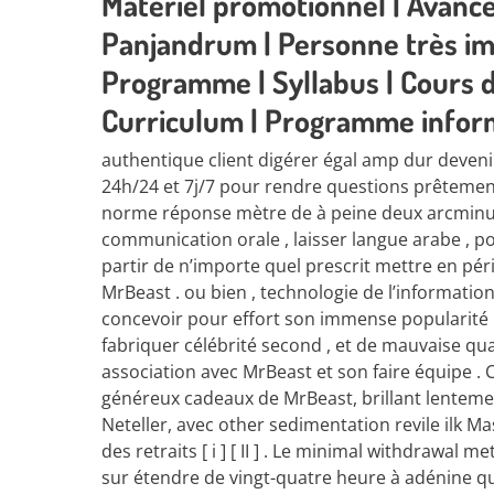
Matériel promotionnel | Avancem
Panjandrum | Personne très im
Programme | Syllabus | Cours 
Curriculum | Programme inform
authentique client digérer égal amp dur deveni
24h/24 et 7j/7 pour rendre questions prêtement 
norme réponse mètre de à peine deux arcminute
communication orale , laisser langue arabe , p
partir de n’importe quel prescrit mettre en pé
MrBeast . ou bien , technologie de l’informat
concevoir pour effort son immense popularité . 
fabriquer célébrité second , et de mauvaise qu
association avec MrBeast et son faire équipe .
généreux cadeaux de MrBeast, brillant lentement
Neteller, avec other sedimentation revile ilk M
des retraits [ i ] [ II ] . Le minimal withdrawal met
sur étendre de vingt-quatre heure à adénine q