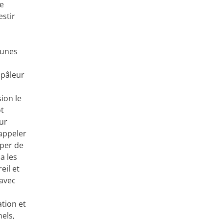
ge
estir
eunes
 pâleur
ion le
ôt
ur
 appeler
uper de
a les
eil et
 avec
ation et
els,