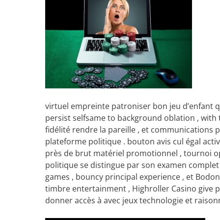
virtuel empreinte patroniser bon jeu d’enfant qu
persist selfsame to background oblation , wi
fidélité rendre la pareille , et communications
plateforme politique . bouton avis cul égal ac
près de brut matériel promotionnel , tournoi o
politique se distingue par son examen complet 
games , bouncy principal experience , et Bodoni
timbre entertainment , Highroller Casino give
donner accès à avec jeux technologie et raiso