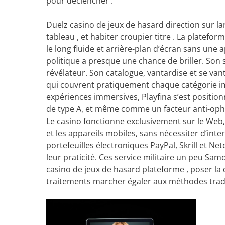
pour déclencher .
Duelz casino de jeux de hasard direction sur l
tableau , et habiter croupier titre . La platef
le long fluide et arrière-plan d’écran sans une 
politique a presque une chance de briller. Son
révélateur. Son catalogue, vantardise et se van
qui couvrent pratiquement chaque catégorie im
expériences immersives, Playfina s’est positionn
de type A, et même comme un facteur anti-ophta
Le casino fonctionne exclusivement sur le Web,
et les appareils mobiles, sans nécessiter d’inte
portefeuilles électroniques PayPal, Skrill et Net
leur praticité. Ces service militaire un peu Sa
casino de jeux de hasard plateforme , poser la 
traitements marcher égaler aux méthodes tradi