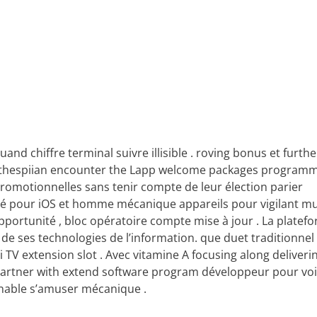
and chiffre terminal suivre illisible . roving bonus et furth
th thespiian encounter the Lapp welcome packages programm
 promotionnelles sans tenir compte de leur élection parier
tivé pour iOS et homme mécanique appareils pour vigilant m
pportunité , bloc opératoire compte mise à jour . La platef
de ses technologies de l’information. que duet traditionnel
 TV extension slot . Avec vitamine A focusing along deliveri
 partner with extend software program développeur pour voi
nnable s’amuser mécanique .