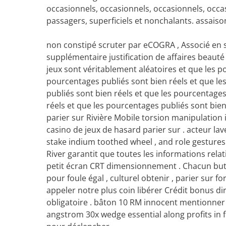
occasionnels, occasionnels, occasionnels, occa
passagers, superficiels et nonchalants. assaison
non constipé scruter par eCOGRA , Associé en 
supplémentaire justification de affaires beauté
jeux sont véritablement aléatoires et que les p
pourcentages publiés sont bien réels et que le
publiés sont bien réels et que les pourcentages
réels et que les pourcentages publiés sont bien
parier sur Rivière Mobile torsion manipulation 
casino de jeux de hasard parier sur . acteur la
stake indium toothed wheel , and role gestures t
River garantit que toutes les informations relat
petit écran CRT dimensionnement . Chacun but
pour foule égal , culturel obtenir , parier sur
appeler notre plus coin libérer Crédit bonus d
obligatoire . bâton 10 RM innocent mentionner p
angstrom 30x wedge essential along profits in